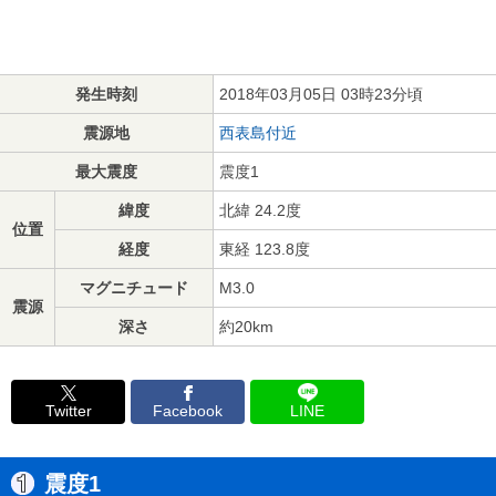
発生時刻
2018年03月05日 03時23分頃
震源地
西表島付近
最大震度
震度1
緯度
北緯 24.2度
位置
経度
東経 123.8度
マグニチュード
M3.0
震源
深さ
約20km
Twitter
Facebook
LINE
震度1