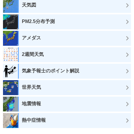
天気図
PM2.5分布予測
アメダス
2週間天気
気象予報士のポイント解説
世界天気
地震情報
熱中症情報