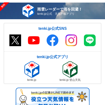
雨雲レーダーで雨を回避！
tenki.jp公式 天気予報アプリ
tenki.jp公式SNS
tenki.jp公式アプリ
tenki.jp
tenki.jp 登山天気