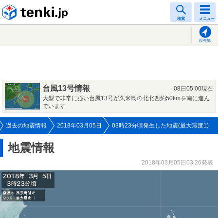
tenki.jp
検索
メニュー
現在地
台風13号情報
08日05:00現在
大型で非常に強い台風13号が久米島の北北西約50kmを南に進ん
でいます
過去の地震情報
2018年03月05日
03時23分頃発生した地震(最大震度1)
地震情報
2018年03月05日03:26発表