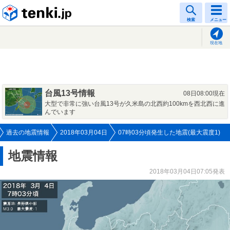
tenki.jp
検索
メニュー
現在地
台風13号情報
08日08:00現在
大型で非常に強い台風13号が久米島の北西約100kmを西北西に進
んでいます
過去の地震情報
2018年03月04日
07時03分頃発生した地震(最大震度1)
地震情報
2018年03月04日07:05発表