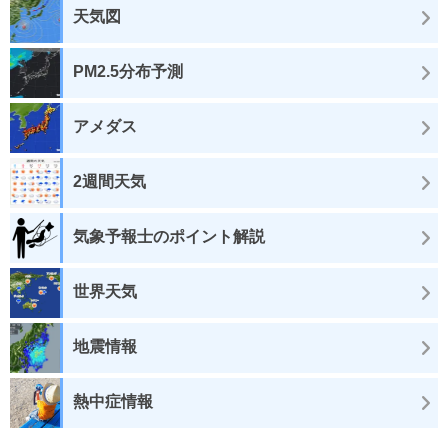
天気図
PM2.5分布予測
アメダス
2週間天気
気象予報士のポイント解説
世界天気
地震情報
熱中症情報