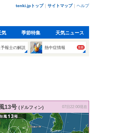
tenki.jpトップ
｜
サイトマップ
｜
ヘルプ
天気
季節特集
天気ニュース
象予報士の解説
熱中症情報
注目
風13号
(ドルフィン)
07日22:00現在