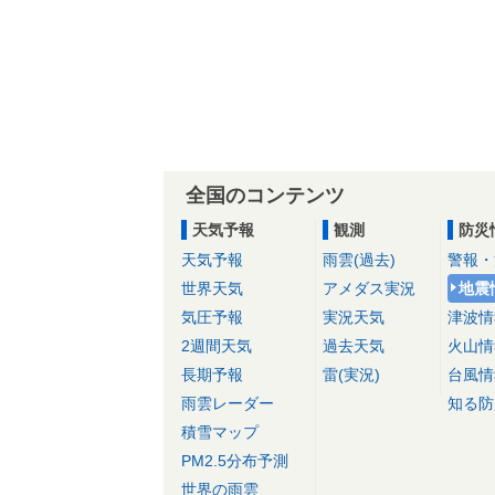
全国のコンテンツ
天気予報
観測
防災
天気予報
雨雲(過去)
警報・
世界天気
アメダス実況
地震
気圧予報
実況天気
津波情
2週間天気
過去天気
火山情
長期予報
雷(実況)
台風情
雨雲レーダー
知る防
積雪マップ
PM2.5分布予測
世界の雨雲