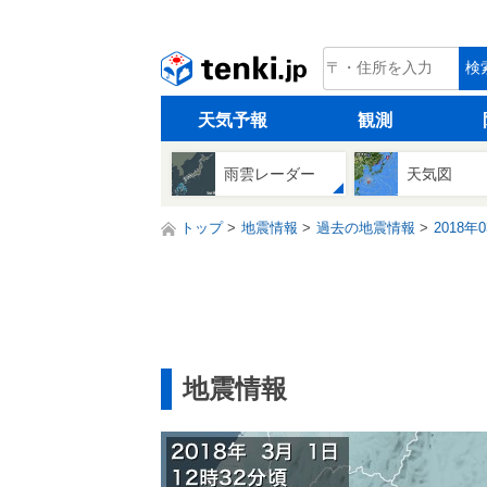
tenki.jp
検
天気予報
観測
雨雲レーダー
天気図
トップ
地震情報
過去の地震情報
2018年
地震情報