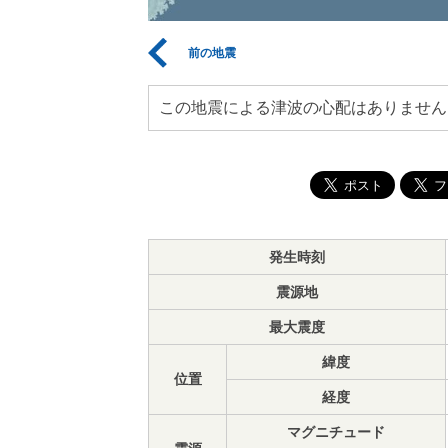
前の地震
この地震による津波の心配はありません
発生時刻
震源地
最大震度
緯度
位置
経度
マグニチュード