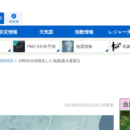
索
現在地
防災情報
天気図
指数情報
レジャー
PM2.5分布予測
地震情報
気
03月01日
12時32分頃発生した地震(最大震度1)
台
2018年03月01日12:35発表