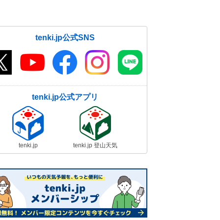
tenki.jp公式SNS
tenki.jp公式アプリ
tenki.jp
tenki.jp 登山天気