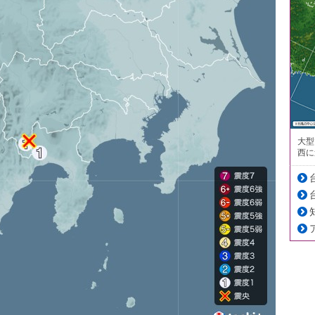
大型
西に