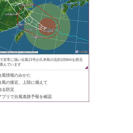
で非常に強い台風13号が久米島の北約100kmを西北
進んでいます
台風情報のみかた
台風の接近、上陸に備えて
知る防災
アプリで台風進路予報を確認