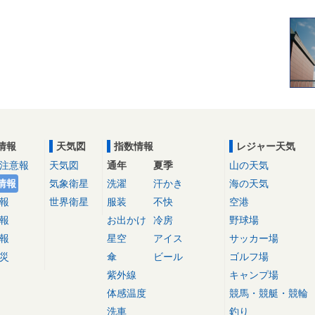
情報
天気図
指数情報
レジャー天気
注意報
天気図
通年
夏季
山の天気
情報
気象衛星
洗濯
汗かき
海の天気
報
世界衛星
服装
不快
空港
報
お出かけ
冷房
野球場
報
星空
アイス
サッカー場
災
傘
ビール
ゴルフ場
紫外線
キャンプ場
体感温度
競馬・競艇・競輪
洗車
釣り