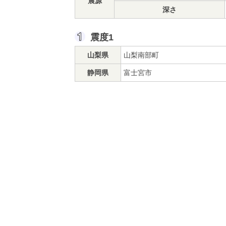
震源
深さ
震度1
山梨県
山梨南部町
静岡県
富士宮市