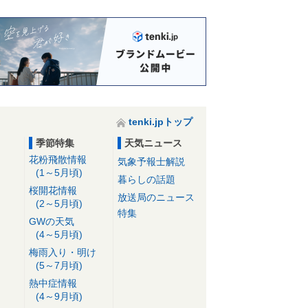
tenki.jpトップ
季節特集
天気ニュース
花粉飛散情報
気象予報士解説
(1～5月頃)
暮らしの話題
桜開花情報
放送局のニュース
(2～5月頃)
特集
GWの天気
(4～5月頃)
梅雨入り・明け
(5～7月頃)
熱中症情報
(4～9月頃)