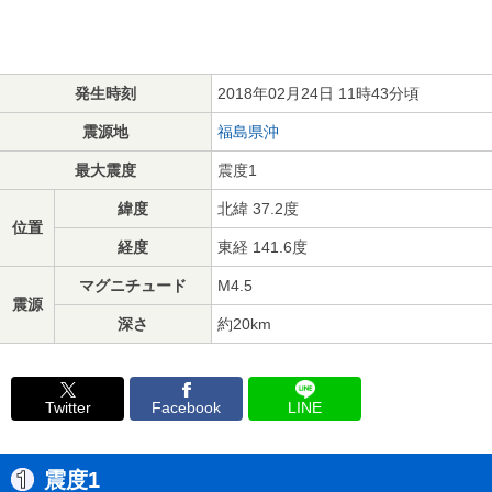
発生時刻
2018年02月24日 11時43分頃
震源地
福島県沖
最大震度
震度1
緯度
北緯 37.2度
位置
経度
東経 141.6度
マグニチュード
M4.5
震源
深さ
約20km
Twitter
Facebook
LINE
震度1