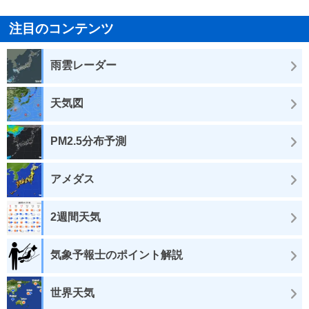
注目のコンテンツ
雨雲レーダー
天気図
PM2.5分布予測
アメダス
2週間天気
気象予報士のポイント解説
世界天気