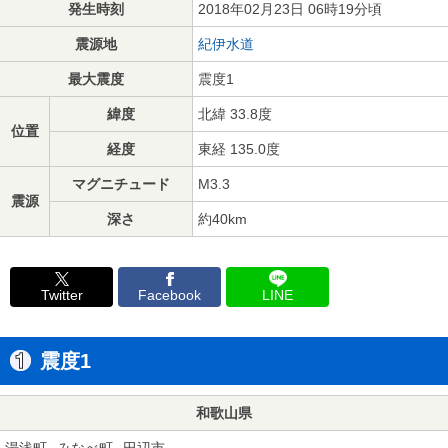
発生時刻
2018年02月23日 06時19分頃
震源地
紀伊水道
最大震度
震度1
緯度
北緯 33.8度
位置
経度
東経 135.0度
マグニチュード
M3.3
震源
深さ
約40km
Twitter
Facebook
LINE
震度1
和歌山県
湯浅町
みなべ町
田辺市