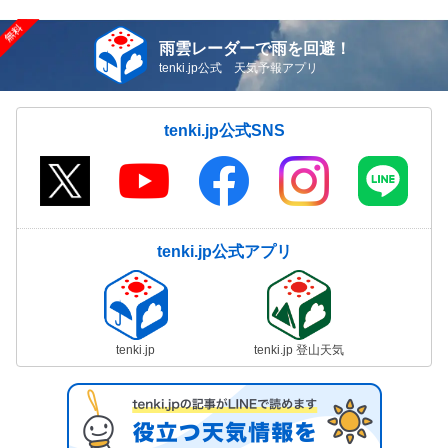
雨雲レーダーで雨を回避！
tenki.jp公式 天気予報アプリ
tenki.jp公式SNS
tenki.jp公式アプリ
tenki.jp
tenki.jp 登山天気