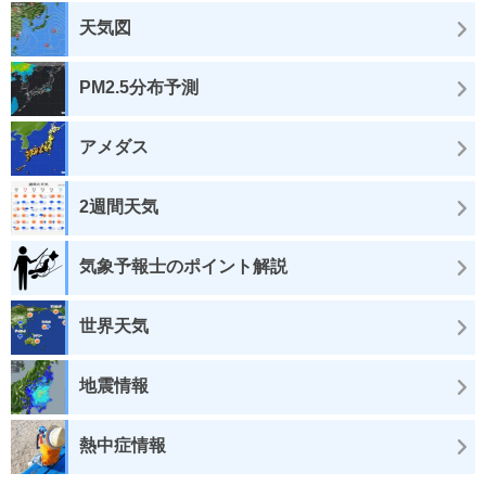
天気図
PM2.5分布予測
アメダス
2週間天気
気象予報士のポイント解説
世界天気
地震情報
熱中症情報