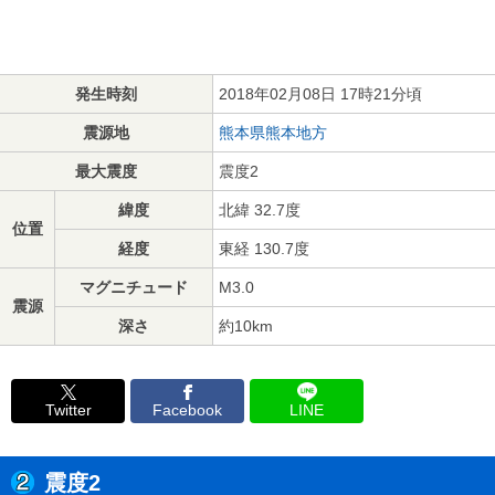
発生時刻
2018年02月08日 17時21分頃
震源地
熊本県熊本地方
最大震度
震度2
緯度
北緯 32.7度
位置
経度
東経 130.7度
マグニチュード
M3.0
震源
深さ
約10km
Twitter
Facebook
LINE
震度2