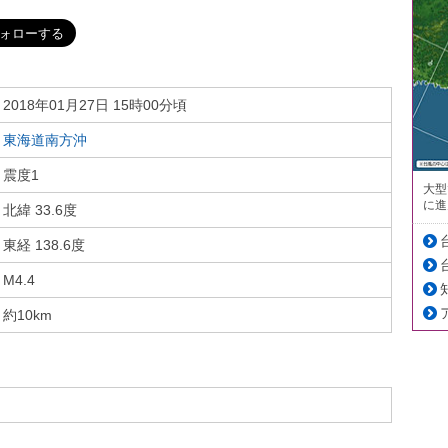
2018年01月27日 15時00分頃
東海道南方沖
震度1
大型
に進
北緯 33.6度
東経 138.6度
M4.4
約10km