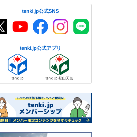
tenki.jp公式SNS
tenki.jp公式アプリ
tenki.jp
tenki.jp 登山天気