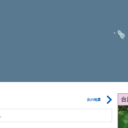
台
次の地震
。