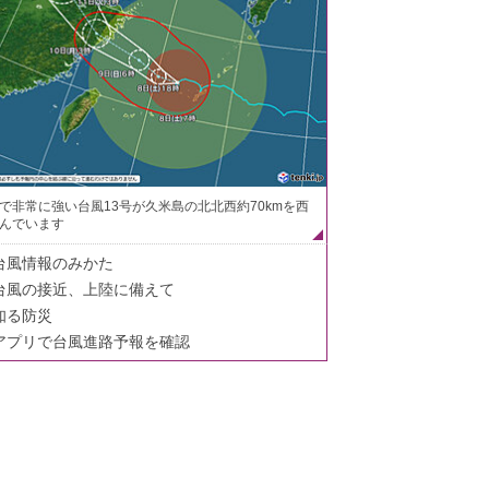
で非常に強い台風13号が久米島の北北西約70kmを西
んでいます
台風情報のみかた
台風の接近、上陸に備えて
知る防災
アプリで台風進路予報を確認