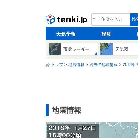
tenki.jp
検
天気予報
観測
雨雲レーダー
天気図
トップ
地震情報
過去の地震情報
2018年
地震情報