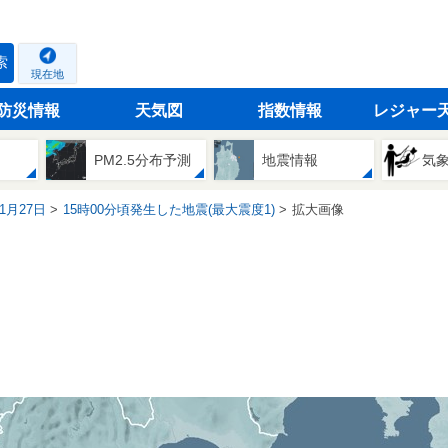
索
現在地
防災情報
天気図
指数情報
レジャー
PM2.5分布予測
地震情報
気
01月27日
15時00分頃発生した地震(最大震度1)
拡大画像