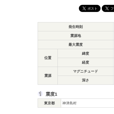
発生時刻
震源地
最大震度
緯度
位置
経度
マグニチュード
震源
深さ
震度1
東京都
神津島村