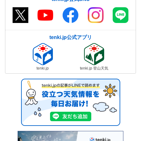
tenki.jp公式アプリ
tenki.jp
tenki.jp 登山天気