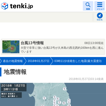
tenki.jp
検索
メニュー
現在地
台風13号情報
08日13:00現在
大型で非常に強い台風13号が久米島の西北西約160kmを西に進ん
でいます
過去の地震情報
2018年01月27日
03時11分頃発生した地震(最大震度3)
地震情報
2018年01月27日03:14発表