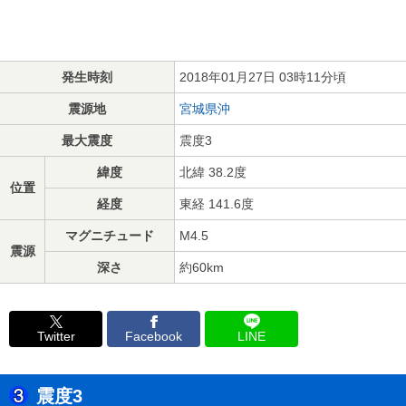
発生時刻
2018年01月27日 03時11分頃
震源地
宮城県沖
最大震度
震度3
緯度
北緯 38.2度
位置
経度
東経 141.6度
マグニチュード
M4.5
震源
深さ
約60km
Twitter
Facebook
LINE
震度3