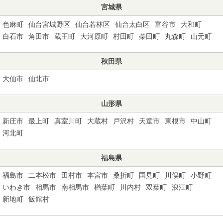
宮城県
色麻町
仙台宮城野区
仙台若林区
仙台太白区
富谷市
大和町
白石市
角田市
蔵王町
大河原町
村田町
柴田町
丸森町
山元町
秋田県
大仙市
仙北市
山形県
新庄市
最上町
真室川町
大蔵村
戸沢村
天童市
東根市
中山町
河北町
福島県
福島市
二本松市
田村市
本宮市
桑折町
国見町
川俣町
小野町
いわき市
相馬市
南相馬市
楢葉町
川内村
双葉町
浪江町
新地町
飯舘村