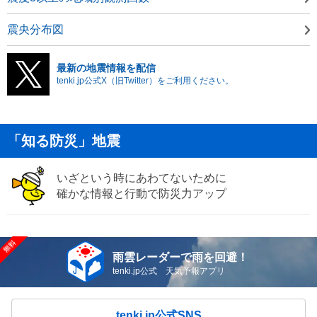
震央分布図
最新の地震情報を配信
tenki.jp公式X（旧Twitter）をご利用ください。
「知る防災」地震
いざという時にあわてないために
確かな情報と行動で防災力アップ
雨雲レーダーで雨を回避！
tenki.jp公式 天気予報アプリ
tenki.jp公式SNS