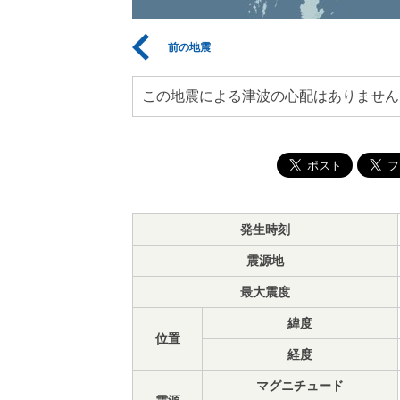
前の地震
この地震による津波の心配はありません
発生時刻
震源地
最大震度
緯度
位置
経度
マグニチュード