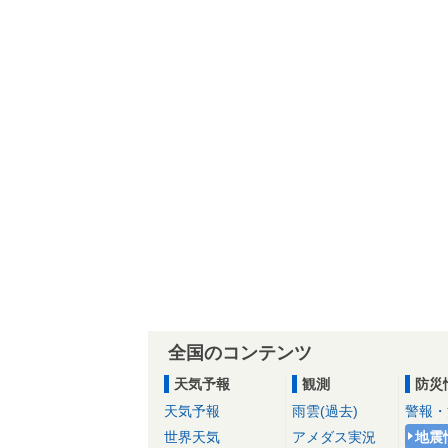
全国のコンテンツ
天気予報
観測
防災
天気予報
雨雲(過去)
警報・
世界天気
アメダス実況
地震