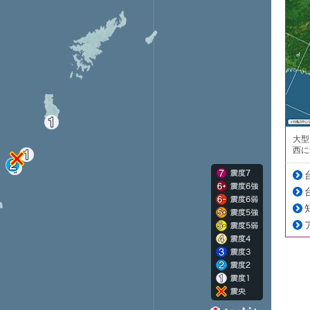
大型
西に