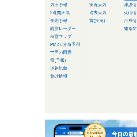
気圧予報
実況天気
津波情
2週間天気
過去天気
火山情
長期予報
雷(実況)
台風情
雨雲レーダー
知る防
積雪マップ
PM2.5分布予測
世界の雨雲
雷(予報)
道路気象
黄砂情報