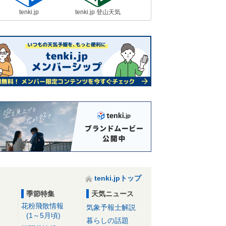
tenki.jp
tenki.jp 登山天気
tenki.jpトップ
季節特集
天気ニュース
花粉飛散情報
気象予報士解説
(1～5月頃)
暮らしの話題