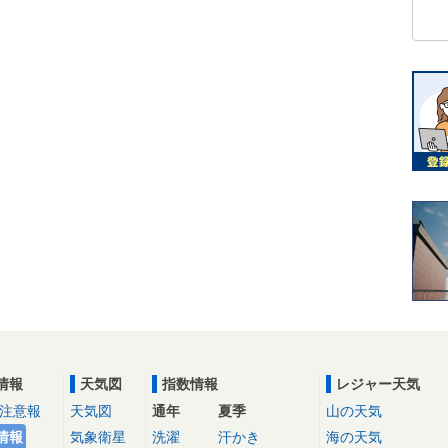
情報
天気図
指数情報
レジャー天気
注意報
天気図
通年
夏季
山の天気
情報
気象衛星
洗濯
汗かき
海の天気