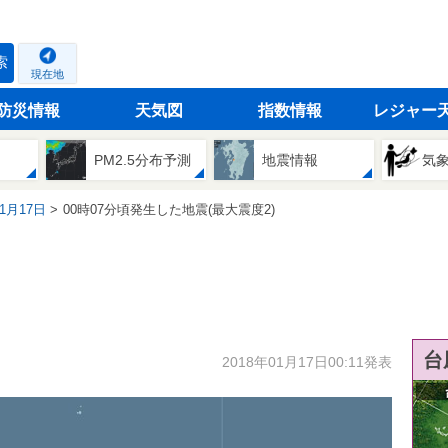
索
現在地
防災情報
天気図
指数情報
レジャー
PM2.5分布予測
地震情報
気
01月17日
00時07分頃発生した地震(最大震度2)
台
2018年01月17日00:11発表