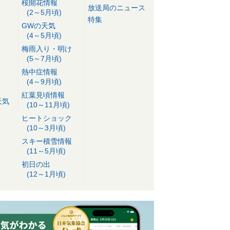
桜開花情報
放送局のニュース
(2～5月頃)
特集
GWの天気
(4～5月頃)
梅雨入り・明け
(5～7月頃)
熱中症情報
(4～9月頃)
紅葉見頃情報
天気
(10～11月頃)
ヒートショック
(10～3月頃)
スキー積雪情報
(11～5月頃)
初日の出
(12～1月頃)