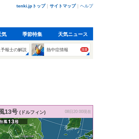
tenki.jpトップ
｜
サイトマップ
｜
ヘルプ
天気
季節特集
天気ニュース
象予報士の解説
熱中症情報
注目
風13号
(ドルフィン)
08日20:00現在