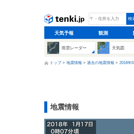
tenki.jp
検
天気予報
観測
雨雲レーダー
天気図
トップ
地震情報
過去の地震情報
2018年
地震情報