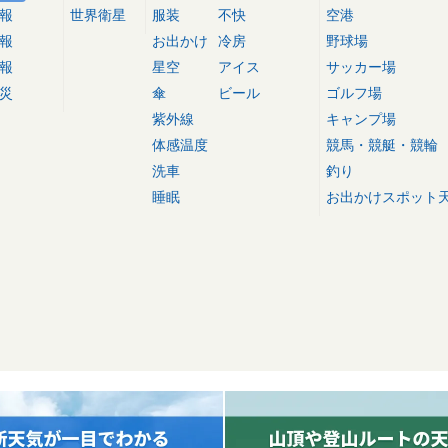
報
世界衛星
服装
不快
空港
報
お出かけ
冷房
野球場
報
星空
アイス
サッカー場
災
傘
ビール
ゴルフ場
紫外線
キャンプ場
体感温度
競馬・競艇・競輪
洗車
釣り
睡眠
お出かけスポット