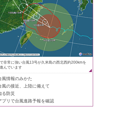
で非常に強い台風13号が久米島の西北西約200kmを
進んでいます
台風情報のみかた
台風の接近、上陸に備えて
知る防災
アプリで台風進路予報を確認