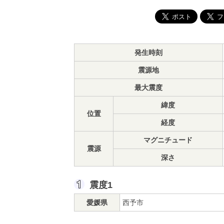
発生時刻
震源地
最大震度
緯度
位置
経度
マグニチュード
震源
深さ
震度1
愛媛県
西予市