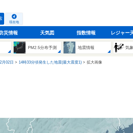
索
現在地
防災情報
天気図
指数情報
レジャー
PM2.5分布予測
地震情報
気
12月02日
14時33分頃発生した地震(最大震度1)
拡大画像