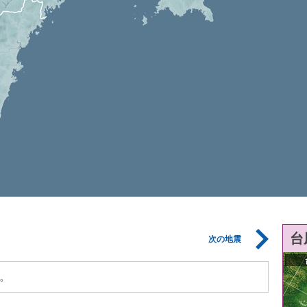
台
次の地震
。