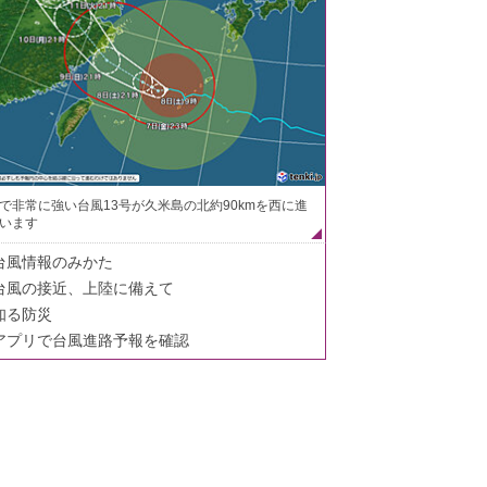
で非常に強い台風13号が久米島の北約90kmを西に進
います
台風情報のみかた
台風の接近、上陸に備えて
知る防災
アプリで台風進路予報を確認