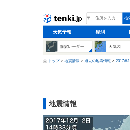
tenki.jp
検
天気予報
観測
雨雲レーダー
天気図
トップ
地震情報
過去の地震情報
2017年
地震情報