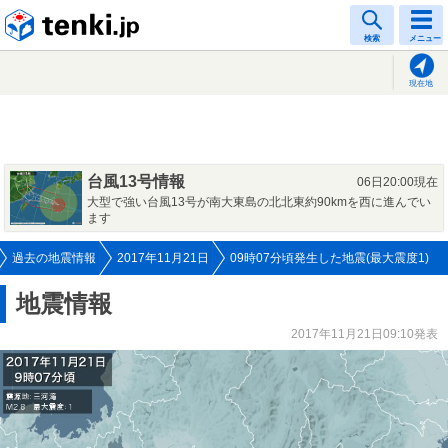
tenki.jp
検索
メニュー
現在地
台風13号情報
06日20:00現在
大型で強い台風13号が南大東島の北北東約90kmを西に進んでい
ます
過去の地震情報
2017年11月21日
09時07分頃発生した地震(最大震度1)
地震情報
2017年11月21日09:10発表