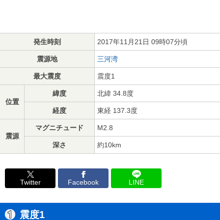
発生時刻
2017年11月21日 09時07分頃
震源地
三河湾
最大震度
震度1
緯度
北緯 34.8度
位置
経度
東経 137.3度
マグニチュード
M2.8
震源
深さ
約10km
Twitter
Facebook
LINE
震度1