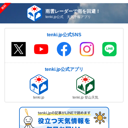
雨雲レーダーで雨を回避！
tenki.jp公式 天気予報アプリ
tenki.jp公式SNS
tenki.jp公式アプリ
tenki.jp
tenki.jp 登山天気