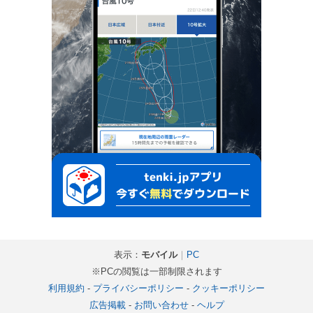
表示：
モバイル
｜
PC
※PCの閲覧は一部制限されます
利用規約
-
プライバシーポリシー
-
クッキーポリシー
広告掲載
-
お問い合わせ
-
ヘルプ