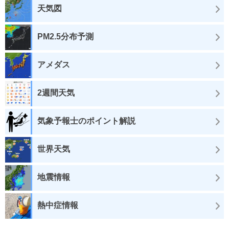
天気図
PM2.5分布予測
アメダス
2週間天気
気象予報士のポイント解説
世界天気
地震情報
熱中症情報