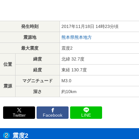
発生時刻
2017年11月18日 14時23分頃
震源地
熊本県熊本地方
最大震度
震度2
緯度
北緯 32.7度
位置
経度
東経 130.7度
マグニチュード
M3.0
震源
深さ
約10km
Twitter
Facebook
LINE
震度2