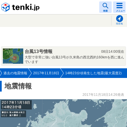
tenki.jp
検索
メニュー
現在地
台風13号情報
08日14:00現在
大型で非常に強い台風13号が久米島の西北西約160kmを西に進ん
でいます
過去の地震情報
2017年11月18日
14時23分頃発生した地震(最大震度2)
地震情報
2017年11月18日14:26発表