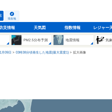
索
現在地
防災情報
天気図
指数情報
レジャー
PM2.5分布予測
地震情報
気
11月09日
03時38分頃発生した地震(最大震度1)
拡大画像