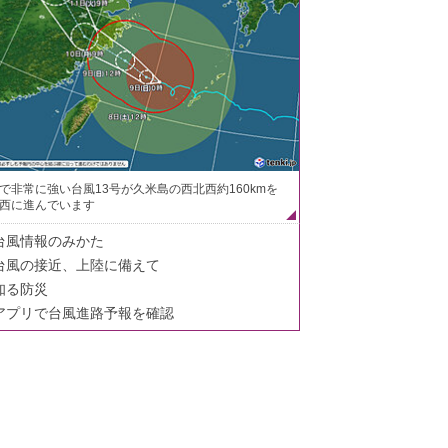
で非常に強い台風13号が久米島の西北西約160kmを
西に進んでいます
台風情報のみかた
台風の接近、上陸に備えて
知る防災
アプリで台風進路予報を確認