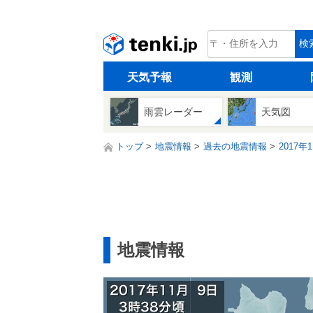
tenki.jp
検
天気予報
観測
雨雲レーダー
天気図
トップ
地震情報
過去の地震情報
2017年
地震情報