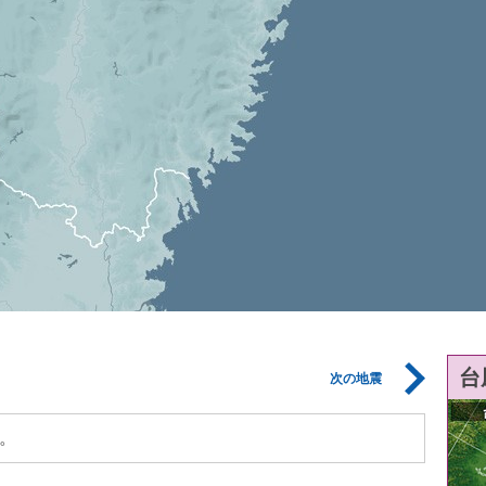
台
次の地震
。