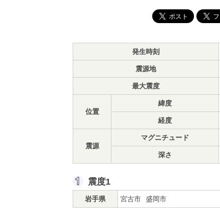
発生時刻
震源地
最大震度
緯度
位置
経度
マグニチュード
震源
深さ
震度1
岩手県
宮古市
盛岡市