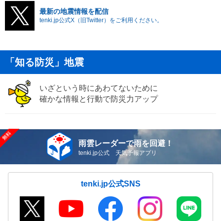
最新の地震情報を配信
tenki.jp公式X（旧Twitter）をご利用ください。
「知る防災」地震
いざという時にあわてないために
確かな情報と行動で防災力アップ
雨雲レーダーで雨を回避！
tenki.jp公式 天気予報アプリ
tenki.jp公式SNS