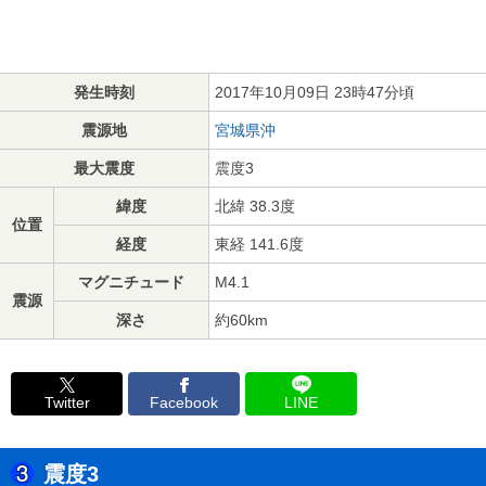
発生時刻
2017年10月09日 23時47分頃
震源地
宮城県沖
最大震度
震度3
緯度
北緯 38.3度
位置
経度
東経 141.6度
マグニチュード
M4.1
震源
深さ
約60km
Twitter
Facebook
LINE
震度3