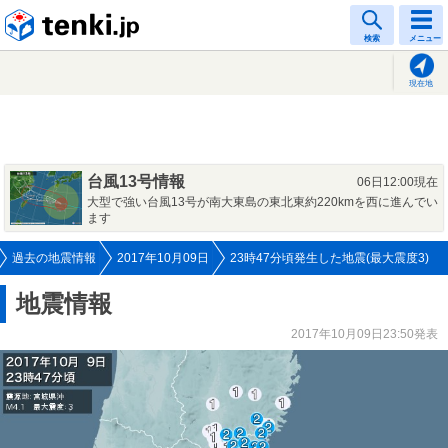
tenki.jp
検索
メニュー
現在地
台風13号情報
06日12:00現在
大型で強い台風13号が南大東島の東北東約220kmを西に進んでい
ます
過去の地震情報
2017年10月09日
23時47分頃発生した地震(最大震度3)
地震情報
2017年10月09日23:50発表