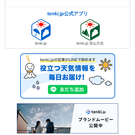
tenki.jp公式アプリ
tenki.jp
tenki.jp 登山天気