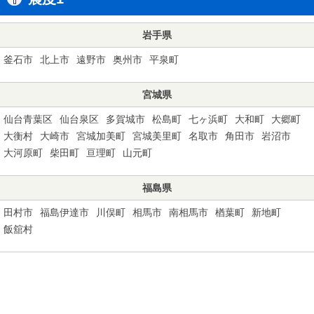
岩手県
釜石市
北上市
遠野市
奥州市
平泉町
宮城県
仙台青葉区
仙台泉区
多賀城市
松島町
七ヶ浜町
大和町
大郷町
大衡村
大崎市
宮城加美町
宮城美里町
名取市
角田市
岩沼市
大河原町
柴田町
亘理町
山元町
福島県
田村市
福島伊達市
川俣町
相馬市
南相馬市
楢葉町
新地町
飯舘村