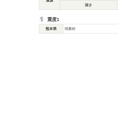
震源
深さ
震度1
熊本県
球磨村