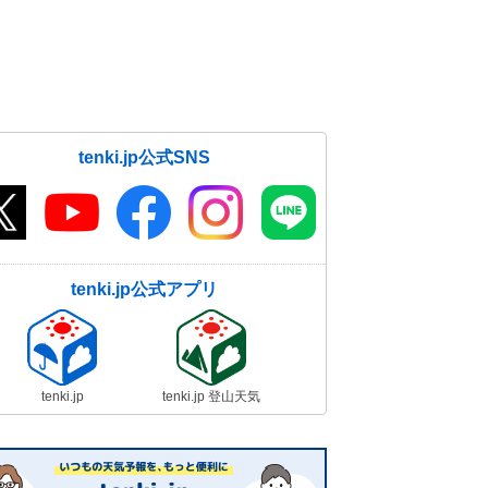
tenki.jp公式SNS
tenki.jp公式アプリ
tenki.jp
tenki.jp 登山天気