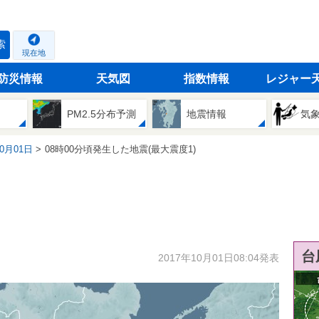
索
現在地
防災情報
天気図
指数情報
レジャー
PM2.5分布予測
地震情報
気
10月01日
08時00分頃発生した地震(最大震度1)
台
2017年10月01日08:04発表