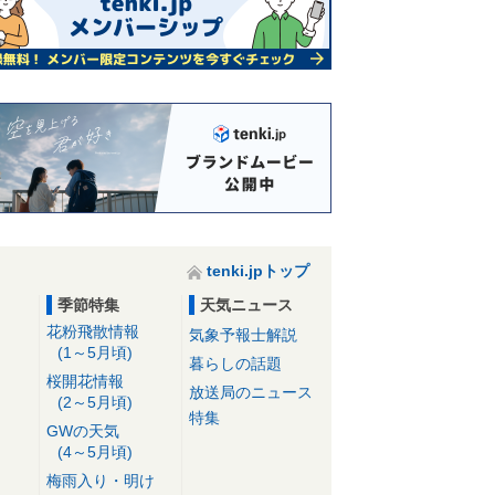
tenki.jpトップ
季節特集
天気ニュース
花粉飛散情報
気象予報士解説
(1～5月頃)
暮らしの話題
桜開花情報
放送局のニュース
(2～5月頃)
特集
GWの天気
(4～5月頃)
梅雨入り・明け