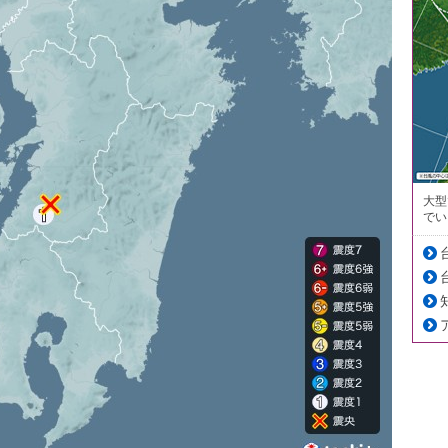
大型
でい