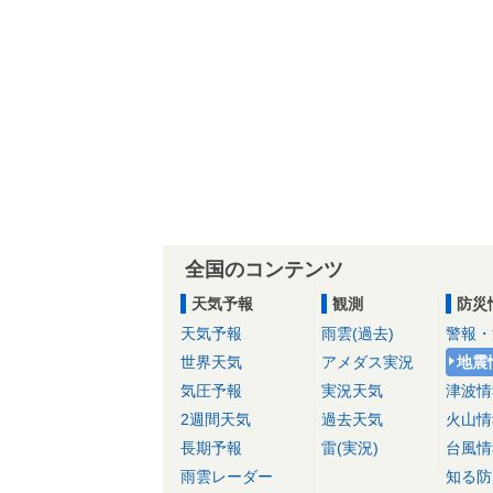
全国のコンテンツ
天気予報
観測
防災
天気予報
雨雲(過去)
警報・
世界天気
アメダス実況
地震
気圧予報
実況天気
津波情
2週間天気
過去天気
火山情
長期予報
雷(実況)
台風情
雨雲レーダー
知る防