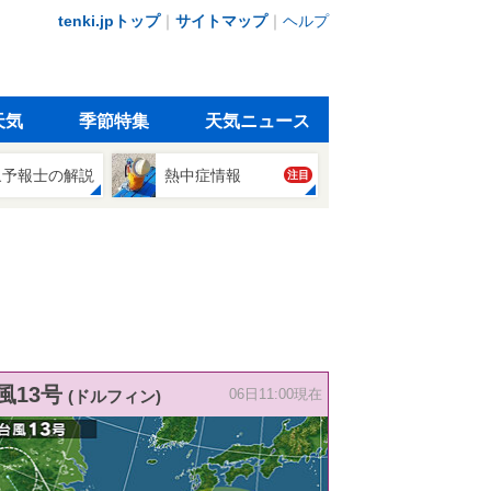
tenki.jpトップ
｜
サイトマップ
｜
ヘルプ
天気
季節特集
天気ニュース
象予報士の解説
熱中症情報
注目
風13号
(ドルフィン)
06日11:00現在