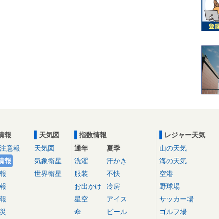
情報
天気図
指数情報
レジャー天気
注意報
天気図
通年
夏季
山の天気
情報
気象衛星
洗濯
汗かき
海の天気
報
世界衛星
服装
不快
空港
報
お出かけ
冷房
野球場
報
星空
アイス
サッカー場
災
傘
ビール
ゴルフ場