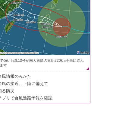
で強い台風13号が南大東島の東約220kmを西に進ん
ます
台風情報のみかた
台風の接近、上陸に備えて
知る防災
アプリで台風進路予報を確認