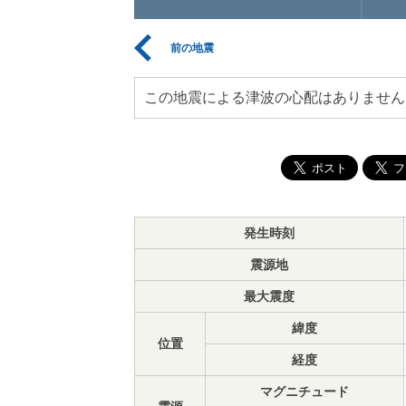
前の地震
この地震による津波の心配はありません
発生時刻
震源地
最大震度
緯度
位置
経度
マグニチュード