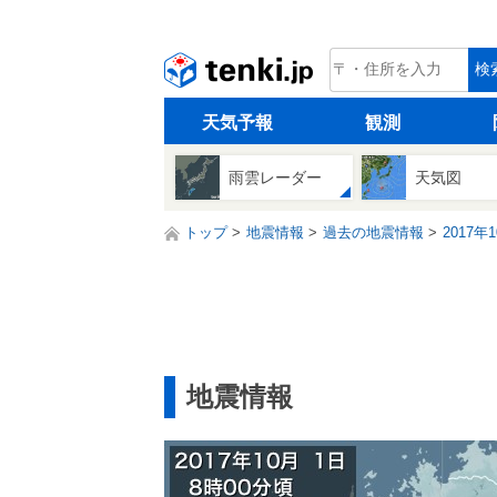
tenki.jp
検
天気予報
観測
雨雲レーダー
天気図
トップ
地震情報
過去の地震情報
2017年
地震情報