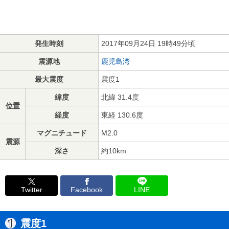
発生時刻
2017年09月24日 19時49分頃
震源地
鹿児島湾
最大震度
震度1
緯度
北緯 31.4度
位置
経度
東経 130.6度
マグニチュード
M2.0
震源
深さ
約10km
Twitter
Facebook
LINE
震度1