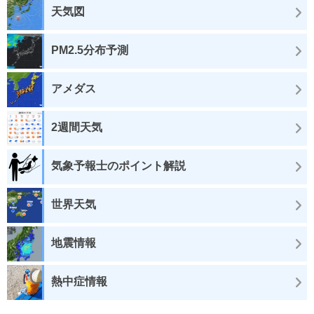
天気図
PM2.5分布予測
アメダス
2週間天気
気象予報士のポイント解説
世界天気
地震情報
熱中症情報