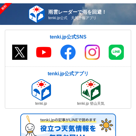
雨雲レーダーで雨を回避！
tenki.jp公式 天気予報アプリ
tenki.jp公式SNS
tenki.jp公式アプリ
tenki.jp
tenki.jp 登山天気