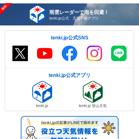
雨雲レーダーで雨を回避！
tenki.jp公式 天気予報アプリ
tenki.jp公式SNS
tenki.jp公式アプリ
tenki.jp
tenki.jp 登山天気