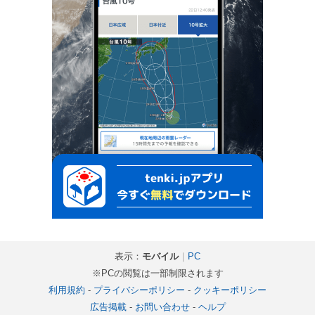
表示：
モバイル
｜
PC
※PCの閲覧は一部制限されます
利用規約
-
プライバシーポリシー
-
クッキーポリシー
広告掲載
-
お問い合わせ
-
ヘルプ