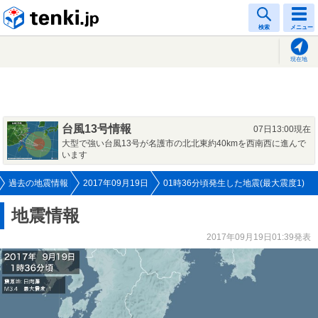
tenki.jp
検索
メニュー
現在地
台風13号情報
07日13:00現在
大型で強い台風13号が名護市の北北東約40kmを西南西に進んで
います
過去の地震情報
2017年09月19日
01時36分頃発生した地震(最大震度1)
地震情報
2017年09月19日01:39発表