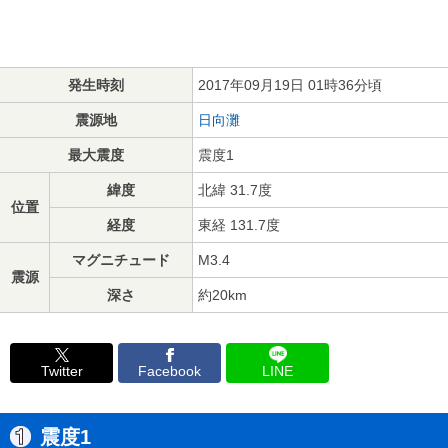
発生時刻
2017年09月19日 01時36分頃
震源地
日向灘
最大震度
震度1
緯度
北緯 31.7度
位置
経度
東経 131.7度
マグニチュード
M3.4
震源
深さ
約20km
Twitter
Facebook
LINE
震度1