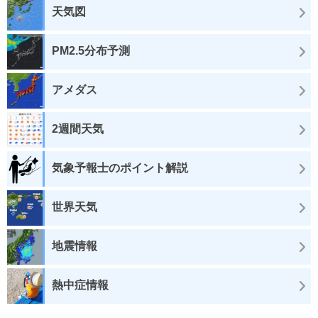
天気図
PM2.5分布予測
アメダス
2週間天気
気象予報士のポイント解説
世界天気
地震情報
熱中症情報