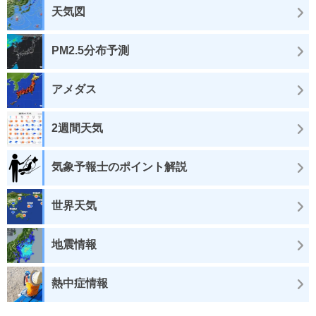
天気図
PM2.5分布予測
アメダス
2週間天気
気象予報士のポイント解説
世界天気
地震情報
熱中症情報