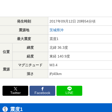
発生時刻
2017年09月12日 20時54分頃
震源地
茨城県沖
最大震度
震度1
緯度
北緯 36.3度
位置
経度
東経 140.9度
マグニチュード
M3.4
震源
深さ
約40km
Twitter
Facebook
LINE
震度1