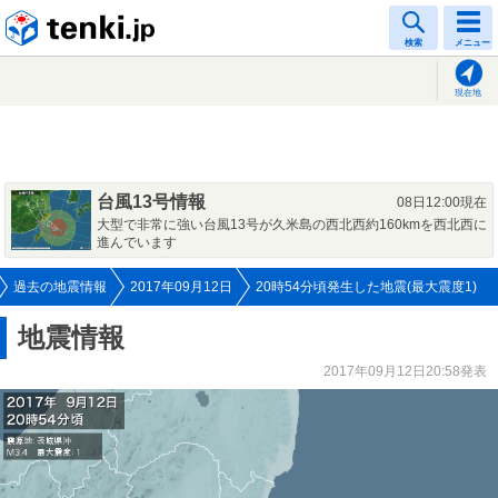
tenki.jp
検索
メニュー
現在地
台風13号情報
08日12:00現在
大型で非常に強い台風13号が久米島の西北西約160kmを西北西に
進んでいます
過去の地震情報
2017年09月12日
20時54分頃発生した地震(最大震度1)
地震情報
2017年09月12日20:58発表