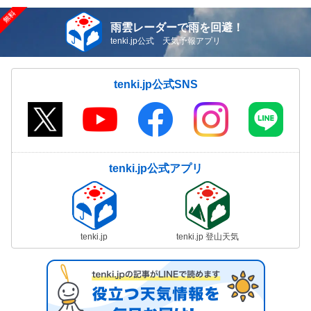
雨雲レーダーで雨を回避！
tenki.jp公式 天気予報アプリ
tenki.jp公式SNS
tenki.jp公式アプリ
tenki.jp
tenki.jp 登山天気