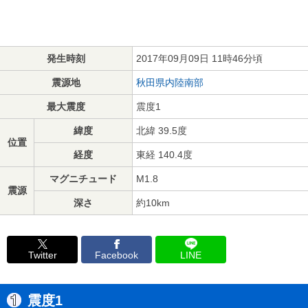
発生時刻
2017年09月09日 11時46分頃
震源地
秋田県内陸南部
最大震度
震度1
緯度
北緯 39.5度
位置
経度
東経 140.4度
マグニチュード
M1.8
震源
深さ
約10km
Twitter
Facebook
LINE
震度1