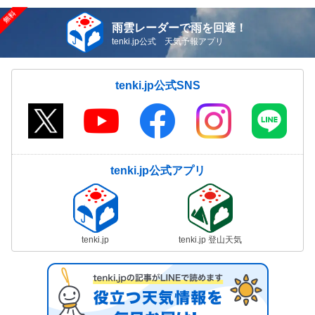
雨雲レーダーで雨を回避！
tenki.jp公式 天気予報アプリ
tenki.jp公式SNS
tenki.jp公式アプリ
tenki.jp
tenki.jp 登山天気