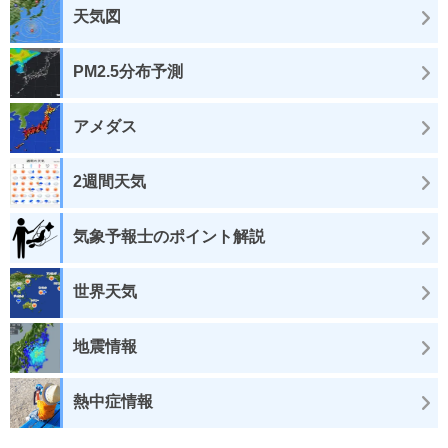
天気図
PM2.5分布予測
アメダス
2週間天気
気象予報士のポイント解説
世界天気
地震情報
熱中症情報