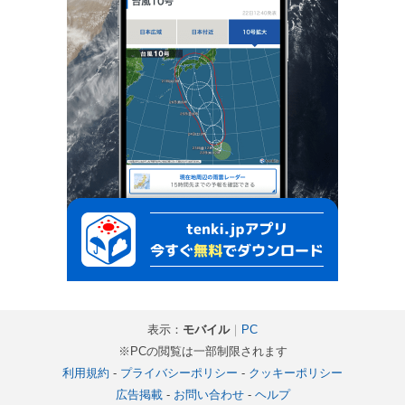
表示：
モバイル
｜
PC
※PCの閲覧は一部制限されます
利用規約
-
プライバシーポリシー
-
クッキーポリシー
広告掲載
-
お問い合わせ
-
ヘルプ