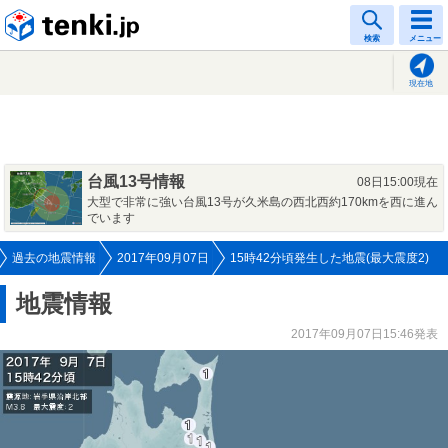
tenki.jp
検索
メニュー
現在地
台風13号情報
08日15:00現在
大型で非常に強い台風13号が久米島の西北西約170kmを西に進ん
でいます
過去の地震情報
2017年09月07日
15時42分頃発生した地震(最大震度2)
地震情報
2017年09月07日15:46発表