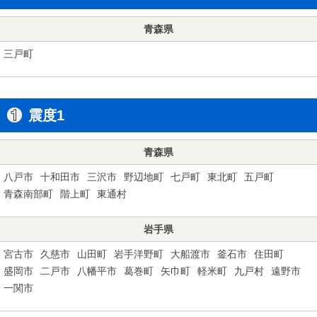
青森県
三戸町
震度1
青森県
八戸市
十和田市
三沢市
野辺地町
七戸町
東北町
五戸町
青森南部町
階上町
東通村
岩手県
宮古市
久慈市
山田町
岩手洋野町
大船渡市
釜石市
住田町
盛岡市
二戸市
八幡平市
葛巻町
矢巾町
軽米町
九戸村
遠野市
一関市