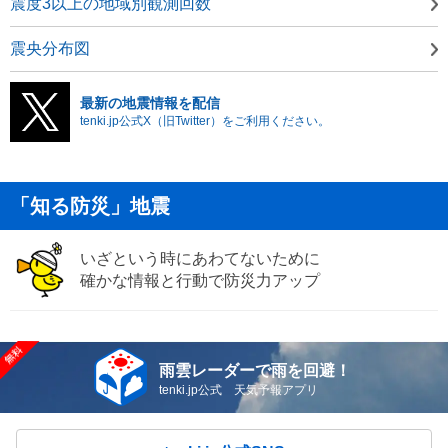
震度3以上の地域別観測回数
震央分布図
最新の地震情報を配信
tenki.jp公式X（旧Twitter）をご利用ください。
「知る防災」地震
いざという時にあわてないために
確かな情報と行動で防災力アップ
雨雲レーダーで雨を回避！
tenki.jp公式 天気予報アプリ