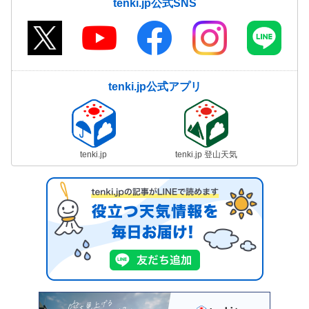
tenki.jp公式SNS
tenki.jp公式アプリ
tenki.jp
tenki.jp 登山天気