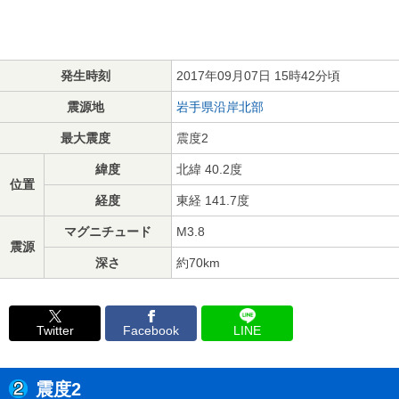
発生時刻
2017年09月07日 15時42分頃
震源地
岩手県沿岸北部
最大震度
震度2
緯度
北緯 40.2度
位置
経度
東経 141.7度
マグニチュード
M3.8
震源
深さ
約70km
Twitter
Facebook
LINE
震度2