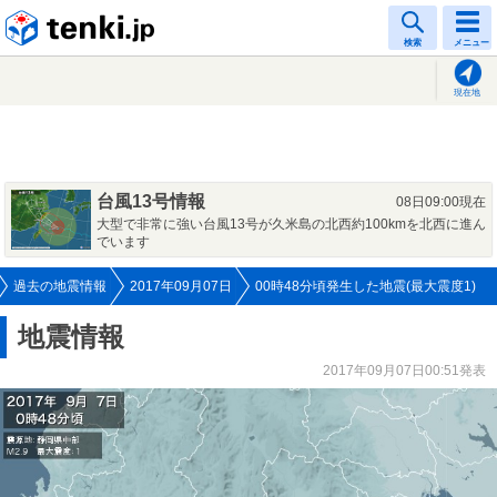
tenki.jp
検索
メニュー
現在地
台風13号情報
08日09:00現在
大型で非常に強い台風13号が久米島の北西約100kmを北西に進ん
でいます
過去の地震情報
2017年09月07日
00時48分頃発生した地震(最大震度1)
地震情報
2017年09月07日00:51発表