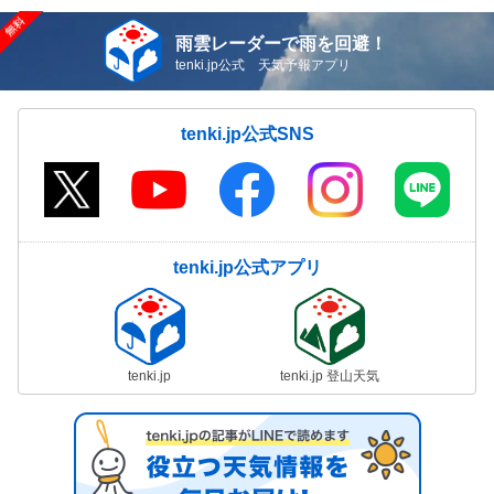
雨雲レーダーで雨を回避！
tenki.jp公式 天気予報アプリ
tenki.jp公式SNS
tenki.jp公式アプリ
tenki.jp
tenki.jp 登山天気