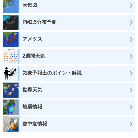
天気図
PM2.5分布予測
アメダス
2週間天気
気象予報士のポイント解説
世界天気
地震情報
熱中症情報