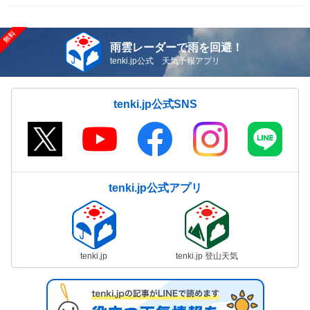
雨雲レーダーで雨を回避！
tenki.jp公式 天気予報アプリ
tenki.jp公式SNS
tenki.jp公式アプリ
tenki.jp
tenki.jp 登山天気