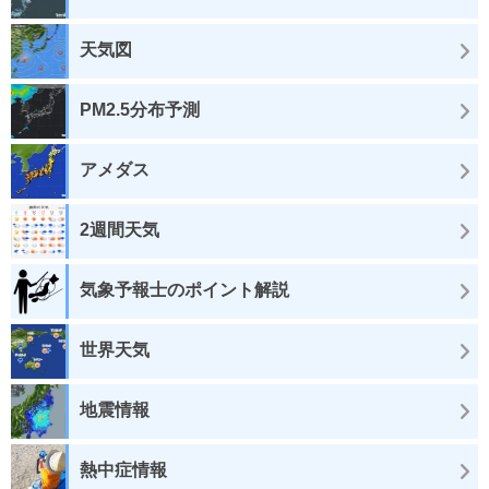
天気図
PM2.5分布予測
アメダス
2週間天気
気象予報士のポイント解説
世界天気
地震情報
熱中症情報