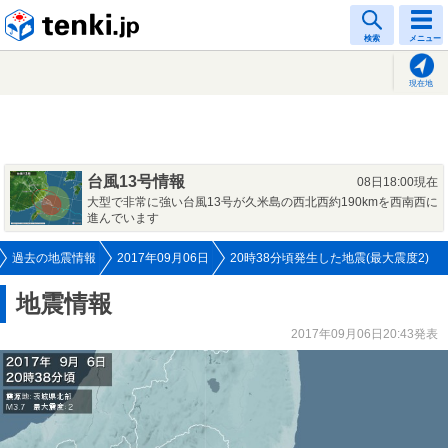
tenki.jp
検索
メニュー
現在地
台風13号情報
08日18:00現在
大型で非常に強い台風13号が久米島の西北西約190kmを西南西に
進んでいます
過去の地震情報
2017年09月06日
20時38分頃発生した地震(最大震度2)
地震情報
2017年09月06日20:43発表