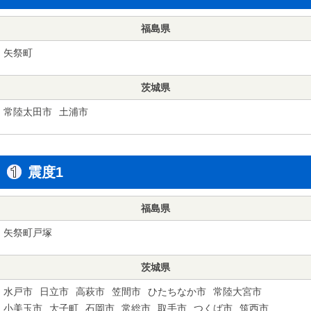
福島県
矢祭町
茨城県
常陸太田市
土浦市
震度1
福島県
矢祭町戸塚
茨城県
水戸市
日立市
高萩市
笠間市
ひたちなか市
常陸大宮市
小美玉市
大子町
石岡市
常総市
取手市
つくば市
筑西市