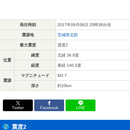
発生時刻
2017年09月06日 20時38分頃
震源地
茨城県北部
最大震度
震度2
緯度
北緯 36.8度
位置
経度
東経 140.5度
マグニチュード
M3.7
震源
深さ
約10km
Twitter
Facebook
LINE
震度2