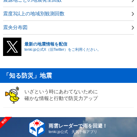
震度3以上の地域別観測回数
震央分布図
最新の地震情報を配信
tenki.jp公式X（旧Twitter）をご利用ください。
「知る防災」地震
いざという時にあわてないために
確かな情報と行動で防災力アップ
雨雲レーダーで雨を回避！
tenki.jp公式 天気予報アプリ