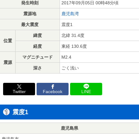
発生時刻
2017年09月05日 00時48分頃
震源地
鹿児島湾
最大震度
震度1
緯度
北緯 31.4度
位置
経度
東経 130.6度
マグニチュード
M2.4
震源
深さ
ごく浅い
Twitter
Facebook
LINE
震度1
鹿児島県
鹿児島市