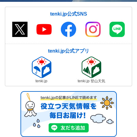
tenki.jp公式SNS
tenki.jp公式アプリ
tenki.jp
tenki.jp 登山天気