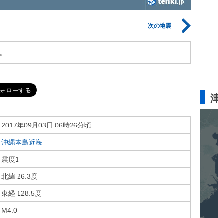
次の地震
。
2017年09月03日 06時26分頃
沖縄本島近海
震度1
北緯 26.3度
東経 128.5度
M4.0