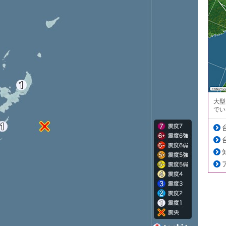
大型
でい