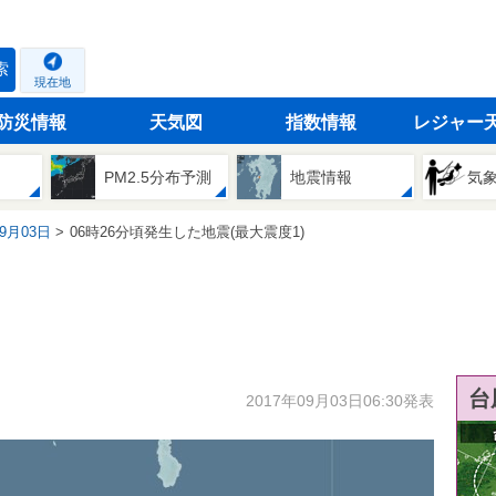
索
現在地
防災情報
天気図
指数情報
レジャー
PM2.5分布予測
地震情報
気
09月03日
06時26分頃発生した地震(最大震度1)
台
2017年09月03日06:30発表