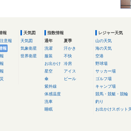
情報
天気図
指数情報
レジャー天気
注意報
天気図
通年
夏季
山の天気
情報
気象衛星
洗濯
汗かき
海の天気
報
世界衛星
服装
不快
空港
報
お出かけ
冷房
野球場
報
星空
アイス
サッカー場
災
傘
ビール
ゴルフ場
紫外線
キャンプ場
体感温度
競馬・競艇・競輪
洗車
釣り
睡眠
お出かけスポット