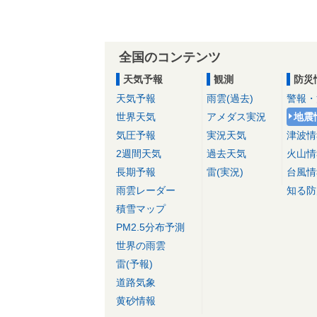
全国のコンテンツ
天気予報
観測
防災
天気予報
雨雲(過去)
警報・
世界天気
アメダス実況
地震
気圧予報
実況天気
津波情
2週間天気
過去天気
火山情
長期予報
雷(実況)
台風情
雨雲レーダー
知る防
積雪マップ
PM2.5分布予測
世界の雨雲
雷(予報)
道路気象
黄砂情報