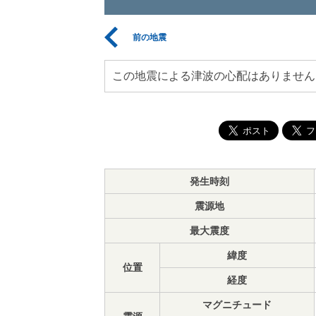
前の地震
この地震による津波の心配はありません
発生時刻
震源地
最大震度
緯度
位置
経度
マグニチュード