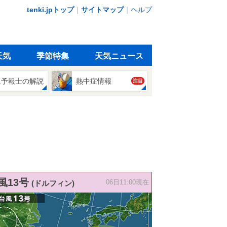
tenki.jpトップ
｜
サイトマップ
｜
ヘルプ
天気
季節特集
天気ニュース
象予報士の解説
熱中症情報
注目
風13号
(ドルフィン)
06日11:00現在