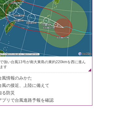
で強い台風13号が南大東島の東約220kmを西に進ん
ます
台風情報のみかた
台風の接近、上陸に備えて
知る防災
アプリで台風進路予報を確認