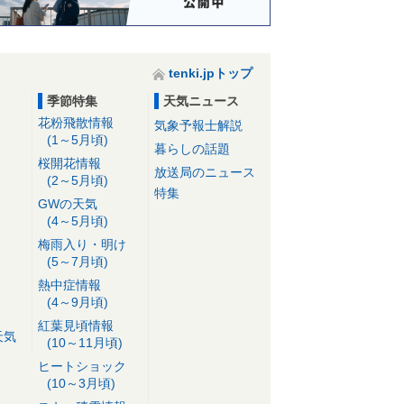
tenki.jpトップ
季節特集
天気ニュース
花粉飛散情報
気象予報士解説
(1～5月頃)
暮らしの話題
桜開花情報
放送局のニュース
(2～5月頃)
特集
GWの天気
(4～5月頃)
梅雨入り・明け
(5～7月頃)
熱中症情報
(4～9月頃)
紅葉見頃情報
天気
(10～11月頃)
ヒートショック
(10～3月頃)