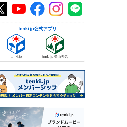
tenki.jp公式アプリ
tenki.jp
tenki.jp 登山天気