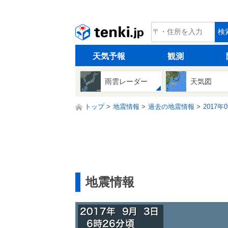
tenki.jp
検
天気予報
観測
雨雲レーダー
天気図
トップ
地震情報
過去の地震情報
2017年
地震情報