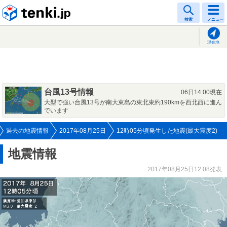
tenki.jp
検索
メニュー
現在地
台風13号情報
06日14:00現在
大型で強い台風13号が南大東島の東北東約190kmを西北西に進ん
でいます
過去の地震情報
2017年08月25日
12時05分頃発生した地震(最大震度2)
地震情報
2017年08月25日12:08発表