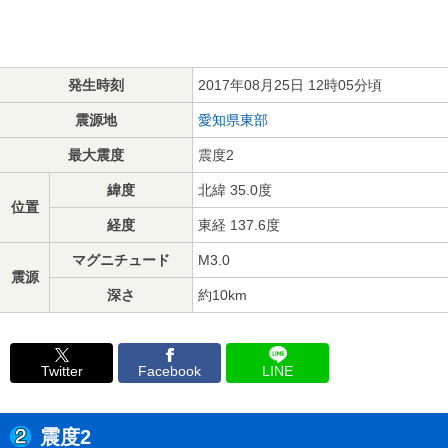
発生時刻
2017年08月25日 12時05分頃
震源地
愛知県東部
最大震度
震度2
緯度
北緯 35.0度
位置
経度
東経 137.6度
マグニチュード
M3.0
震源
深さ
約10km
Twitter
Facebook
LINE
震度2