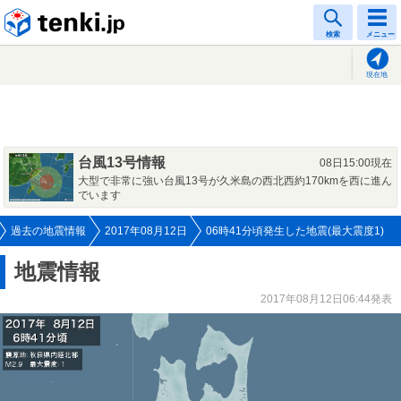
tenki.jp
検索
メニュー
現在地
台風13号情報
08日15:00現在
大型で非常に強い台風13号が久米島の西北西約170kmを西に進ん
でいます
過去の地震情報
2017年08月12日
06時41分頃発生した地震(最大震度1)
地震情報
2017年08月12日06:44発表