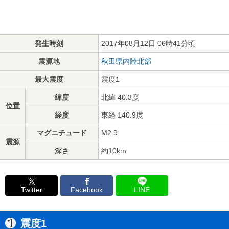
発生時刻
2017年08月12日 06時41分頃
震源地
秋田県内陸北部
最大震度
震度1
緯度
北緯 40.3度
位置
経度
東経 140.9度
マグニチュード
M2.9
震源
深さ
約10km
Twitter
Facebook
LINE
震度1