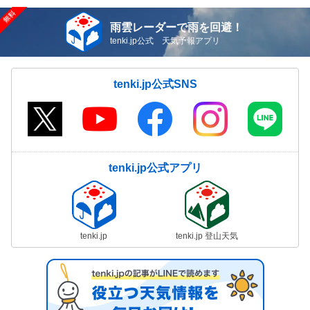
雨雲レーダーで雨を回避！
tenki.jp公式 天気予報アプリ
tenki.jp公式SNS
tenki.jp公式アプリ
tenki.jp
tenki.jp 登山天気