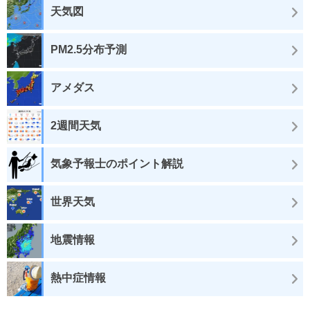
天気図
PM2.5分布予測
アメダス
2週間天気
気象予報士のポイント解説
世界天気
地震情報
熱中症情報