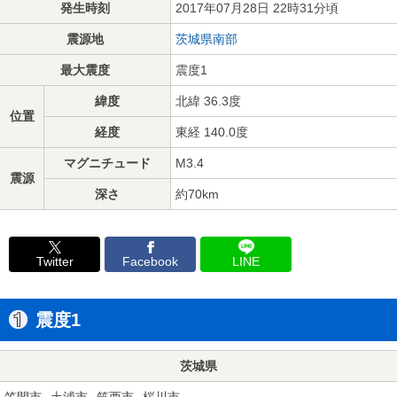
発生時刻
2017年07月28日 22時31分頃
震源地
茨城県南部
最大震度
震度1
緯度
北緯 36.3度
位置
経度
東経 140.0度
マグニチュード
M3.4
震源
深さ
約70km
Twitter
Facebook
LINE
震度1
茨城県
笠間市
土浦市
筑西市
桜川市