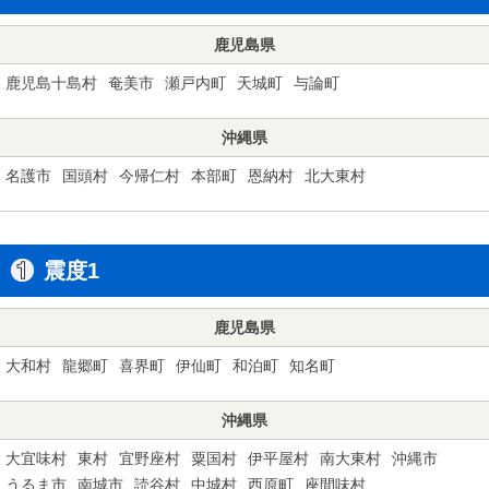
鹿児島県
鹿児島十島村
奄美市
瀬戸内町
天城町
与論町
沖縄県
名護市
国頭村
今帰仁村
本部町
恩納村
北大東村
震度1
鹿児島県
大和村
龍郷町
喜界町
伊仙町
和泊町
知名町
沖縄県
大宜味村
東村
宜野座村
粟国村
伊平屋村
南大東村
沖縄市
うるま市
南城市
読谷村
中城村
西原町
座間味村