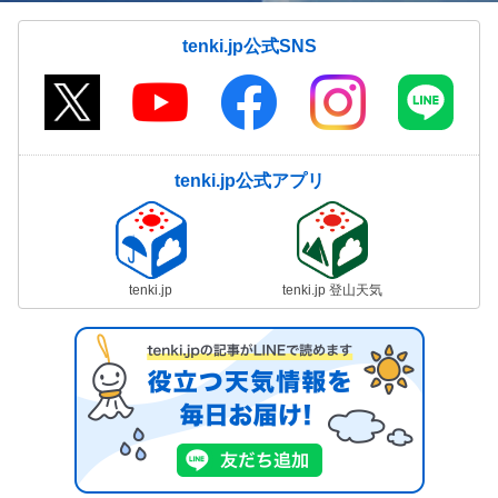
tenki.jp公式SNS
tenki.jp公式アプリ
tenki.jp
tenki.jp 登山天気