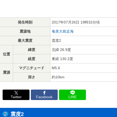
発生時刻
2017年07月26日 19時32分頃
震源地
奄美大島近海
最大震度
震度2
緯度
北緯 26.9度
位置
経度
東経 130.2度
マグニチュード
M5.6
震源
深さ
約10km
Twitter
Facebook
LINE
震度2