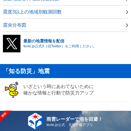
震度3以上の地域別観測回数
震央分布図
最新の地震情報を配信
tenki.jp公式X（旧Twitter）をご利用ください。
「知る防災」地震
いざという時にあわてないために
確かな情報と行動で防災力アップ
雨雲レーダーで雨を回避！
tenki.jp公式 天気予報アプリ