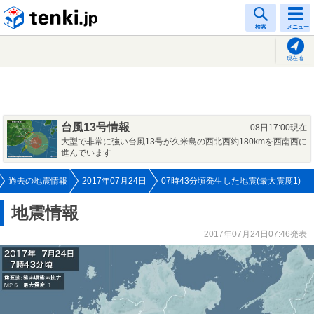
tenki.jp
検索
メニュー
現在地
台風13号情報
08日17:00現在
大型で非常に強い台風13号が久米島の西北西約180kmを西南西に
進んでいます
過去の地震情報
2017年07月24日
07時43分頃発生した地震(最大震度1)
地震情報
2017年07月24日07:46発表