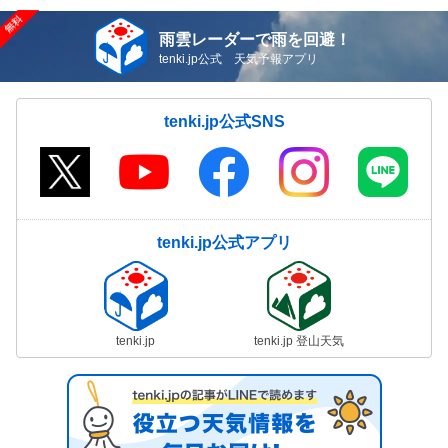
雨雲レーダーで雨を回避！
tenki.jp公式 天気予報アプリ
tenki.jp公式SNS
tenki.jp公式アプリ
tenki.jp
tenki.jp 登山天気