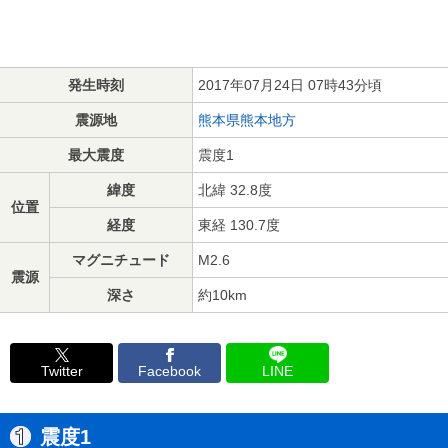
発生時刻
2017年07月24日 07時43分頃
震源地
熊本県熊本地方
最大震度
震度1
緯度
北緯 32.8度
位置
経度
東経 130.7度
マグニチュード
M2.6
震源
深さ
約10km
Twitter
Facebook
LINE
震度1