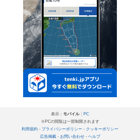
表示：
モバイル
｜
PC
※PCの閲覧は一部制限されます
利用規約
-
プライバシーポリシー
-
クッキーポリシー
広告掲載
-
お問い合わせ
-
ヘルプ