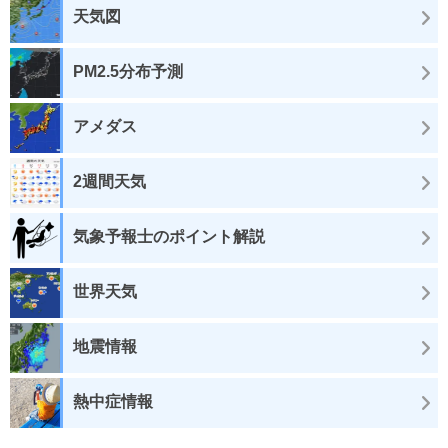
天気図
PM2.5分布予測
アメダス
2週間天気
気象予報士のポイント解説
世界天気
地震情報
熱中症情報