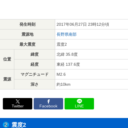
発生時刻
2017年06月27日 23時12分頃
震源地
長野県南部
最大震度
震度2
緯度
北緯 35.8度
位置
経度
東経 137.6度
マグニチュード
M2.6
震源
深さ
約10km
Twitter
Facebook
LINE
震度2