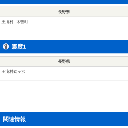
長野県
王滝村
木曽町
震度1
長野県
王滝村鈴ヶ沢
関連情報