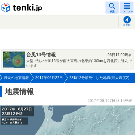
tenki.jp
検索
メニュー
現在地
台風13号情報
06日17:00現在
大型で強い台風13号が南大東島の北東約130kmを西北西に進んで
います
過去の地震情報
2017年06月27日
23時12分頃発生した地震(最大震度2)
地震情報
2017年06月27日23:15発表