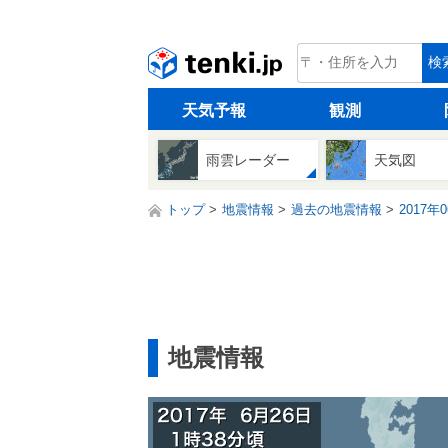
tenki.jp
検
天気予報
観測
雨雲レーダー
天気図
トップ
地震情報
過去の地震情報
2017年
地震情報