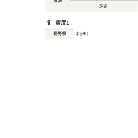
震源
深さ
震度1
長野県
木曽町