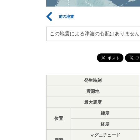
前の地震
この地震による津波の心配はありません
発生時刻
震源地
最大震度
緯度
位置
経度
マグニチュード