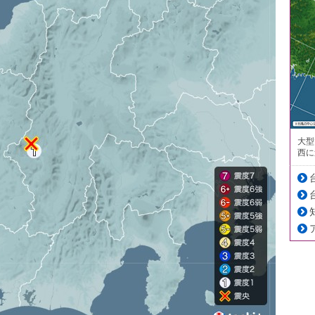
大型
西に