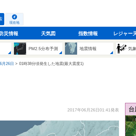
索
現在地
防災情報
天気図
指数情報
レジャー
PM2.5分布予測
地震情報
気
06月26日
01時38分頃発生した地震(最大震度1)
台
2017年06月26日01:41発表