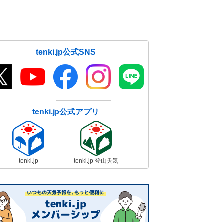
tenki.jp公式SNS
tenki.jp公式アプリ
tenki.jp
tenki.jp 登山天気