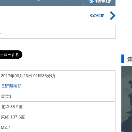
次の地震
。
2017年06月26日 01時38分頃
長野県南部
震度1
北緯 35.9度
東経 137.6度
M2.7