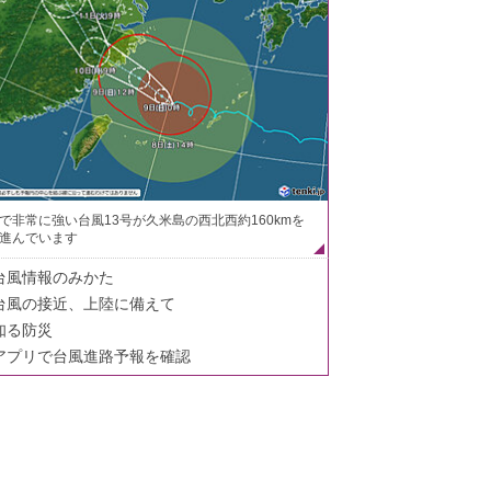
で非常に強い台風13号が久米島の西北西約160kmを
進んでいます
台風情報のみかた
台風の接近、上陸に備えて
知る防災
アプリで台風進路予報を確認