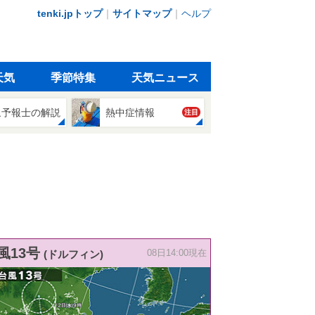
tenki.jpトップ
｜
サイトマップ
｜
ヘルプ
天気
季節特集
天気ニュース
象予報士の解説
熱中症情報
注目
風13号
(ドルフィン)
08日14:00現在