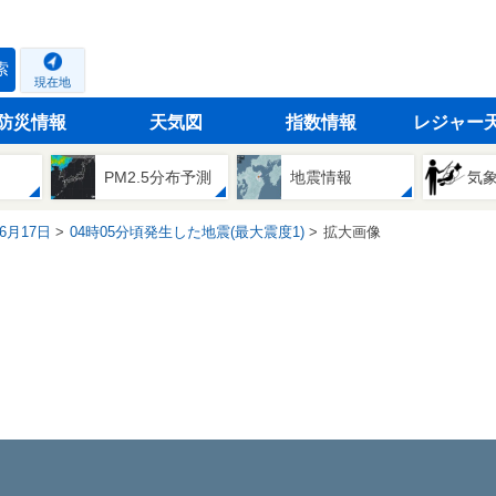
索
現在地
防災情報
天気図
指数情報
レジャー
PM2.5分布予測
地震情報
気
06月17日
04時05分頃発生した地震(最大震度1)
拡大画像