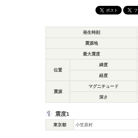
発生時刻
震源地
最大震度
緯度
位置
経度
マグニチュード
震源
深さ
震度1
東京都
小笠原村