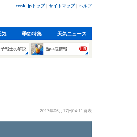
tenki.jpトップ
｜
サイトマップ
｜
ヘルプ
天気
季節特集
天気ニュース
象予報士の解説
熱中症情報
注目
2017年06月17日04:11発表