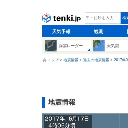
tenki.jp
検
天気予報
観測
雨雲レーダー
天気図
トップ
地震情報
過去の地震情報
2017年
地震情報