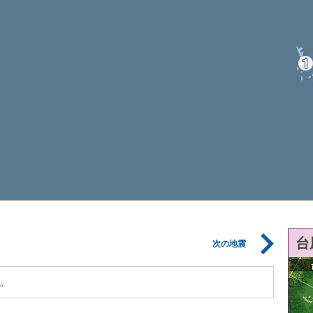
台
次の地震
。