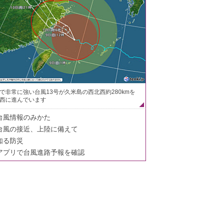
で非常に強い台風13号が久米島の西北西約280kmを
西に進んでいます
台風情報のみかた
台風の接近、上陸に備えて
知る防災
アプリで台風進路予報を確認