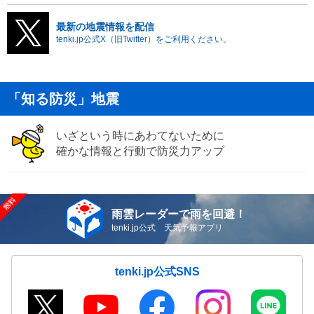
最新の地震情報を配信
tenki.jp公式X（旧Twitter）をご利用ください。
「知る防災」地震
いざという時にあわてないために
確かな情報と行動で防災力アップ
雨雲レーダーで雨を回避！
tenki.jp公式 天気予報アプリ
tenki.jp公式SNS