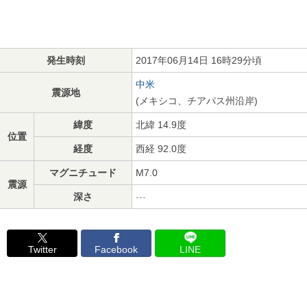
発生時刻
2017年06月14日 16時29分頃
中米
震源地
(メキシコ、チアパス州沿岸)
緯度
北緯 14.9度
位置
経度
西経 92.0度
マグニチュード
M7.0
震源
深さ
---
Twitter
Facebook
LINE