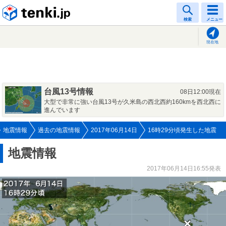
tenki.jp
検索
メニュー
現在地
台風13号情報
08日12:00現在
大型で非常に強い台風13号が久米島の西北西約160kmを西北西に
進んでいます
地震情報
過去の地震情報
2017年06月14日
16時29分頃発生した地震
地震情報
2017年06月14日16:55発表