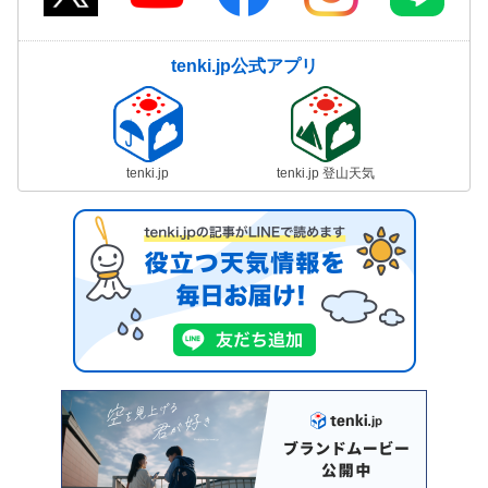
tenki.jp公式アプリ
tenki.jp
tenki.jp 登山天気