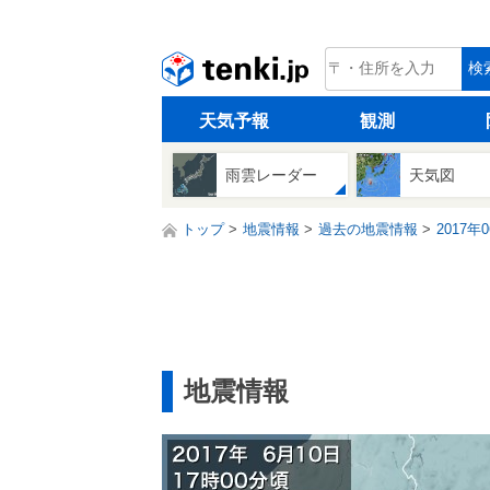
tenki.jp
検
天気予報
観測
雨雲レーダー
天気図
トップ
地震情報
過去の地震情報
2017年
地震情報