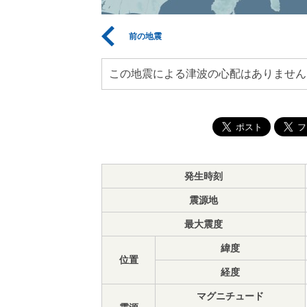
前の地震
この地震による津波の心配はありません
発生時刻
震源地
最大震度
緯度
位置
経度
マグニチュード