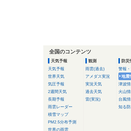
全国のコンテンツ
天気予報
観測
防災
天気予報
雨雲(過去)
警報・
世界天気
アメダス実況
地震
気圧予報
実況天気
津波情
2週間天気
過去天気
火山情
長期予報
雷(実況)
台風情
雨雲レーダー
知る防
積雪マップ
PM2.5分布予測
世界の雨雲