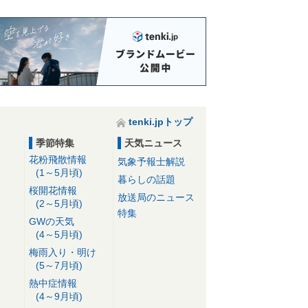
tenki.jpトップ
季節特集
天気ニュース
花粉飛散情報
気象予報士解説
(1～5月頃)
暮らしの話題
桜開花情報
放送局のニュース
(2～5月頃)
特集
GWの天気
(4～5月頃)
梅雨入り・明け
(5～7月頃)
熱中症情報
(4～9月頃)