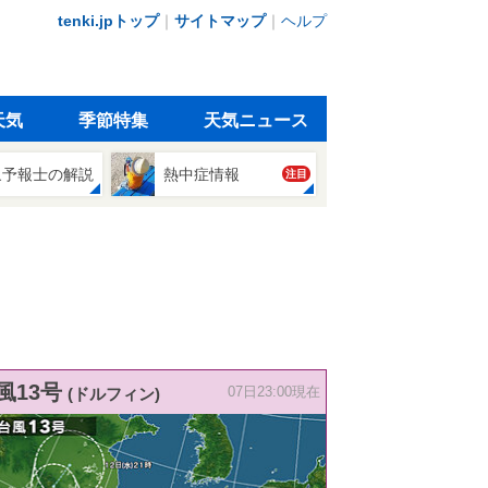
tenki.jpトップ
｜
サイトマップ
｜
ヘルプ
天気
季節特集
天気ニュース
象予報士の解説
熱中症情報
注目
風13号
(ドルフィン)
07日23:00現在