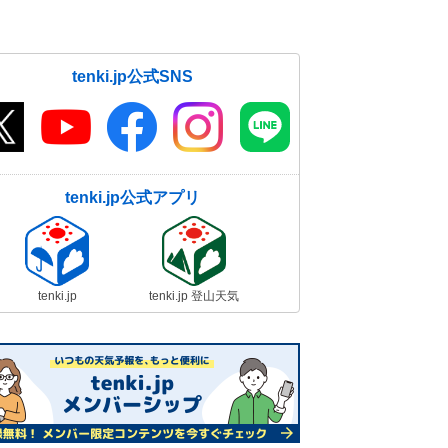
tenki.jp公式SNS
tenki.jp公式アプリ
tenki.jp
tenki.jp 登山天気