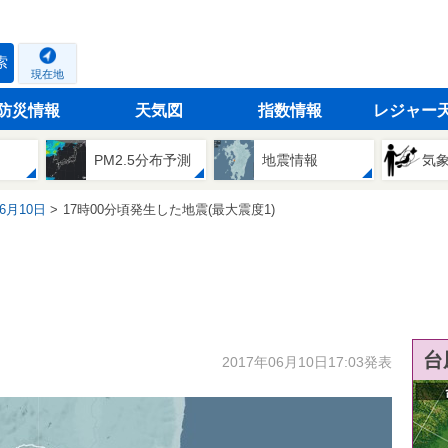
索
現在地
防災情報
天気図
指数情報
レジャー
PM2.5分布予測
地震情報
気
06月10日
17時00分頃発生した地震(最大震度1)
台
2017年06月10日17:03発表