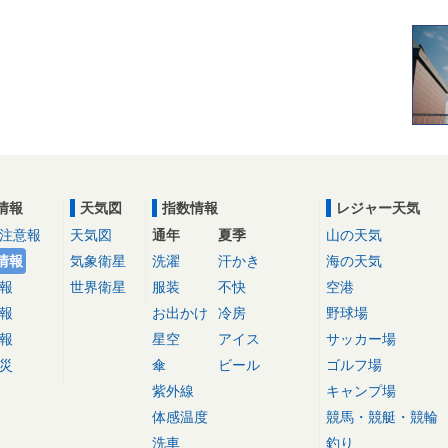
情報
天気図
指数情報
レジャー天気
注意報
天気図
通年
夏季
山の天気
情報
気象衛星
洗濯
汗かき
海の天気
報
世界衛星
服装
不快
空港
報
お出かけ
冷房
野球場
報
星空
アイス
サッカー場
災
傘
ビール
ゴルフ場
紫外線
キャンプ場
体感温度
競馬・競艇・競輪
洗車
釣り