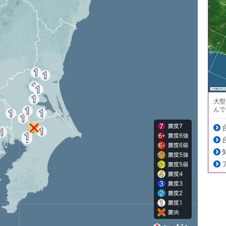
大型
んで