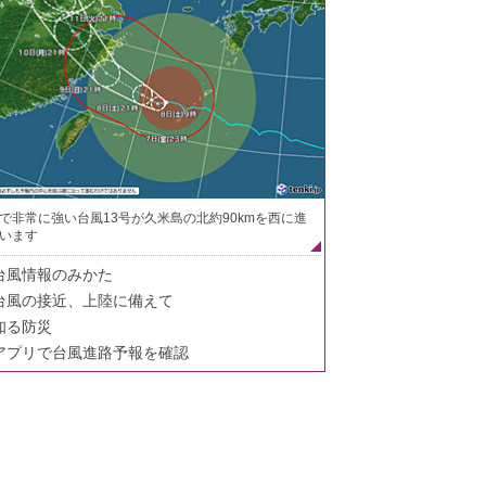
で非常に強い台風13号が久米島の北約90kmを西に進
います
台風情報のみかた
台風の接近、上陸に備えて
知る防災
アプリで台風進路予報を確認