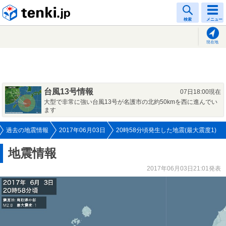
tenki.jp
検索
メニュー
現在地
台風13号情報
07日18:00現在
大型で非常に強い台風13号が名護市の北約50kmを西に進んでい
ます
過去の地震情報
2017年06月03日
20時58分頃発生した地震(最大震度1)
地震情報
2017年06月03日21:01発表