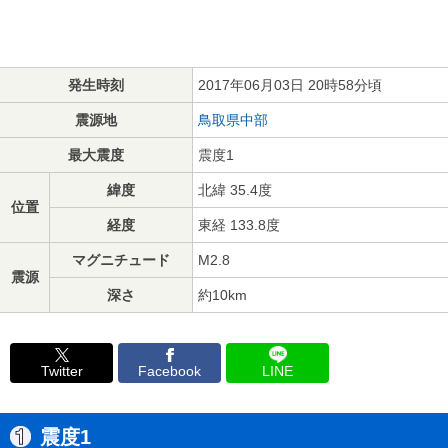
発生時刻
2017年06月03日 20時58分頃
震源地
鳥取県中部
最大震度
震度1
緯度
北緯 35.4度
位置
経度
東経 133.8度
マグニチュード
M2.8
震源
深さ
約10km
Twitter
Facebook
LINE
震度1