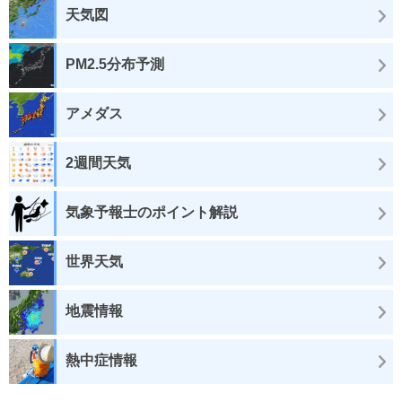
天気図
PM2.5分布予測
アメダス
2週間天気
気象予報士のポイント解説
世界天気
地震情報
熱中症情報