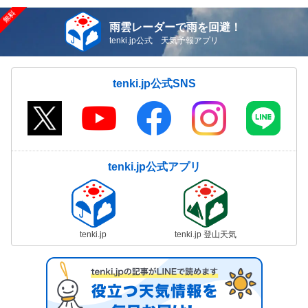
雨雲レーダーで雨を回避！
tenki.jp公式 天気予報アプリ
tenki.jp公式SNS
tenki.jp公式アプリ
tenki.jp
tenki.jp 登山天気