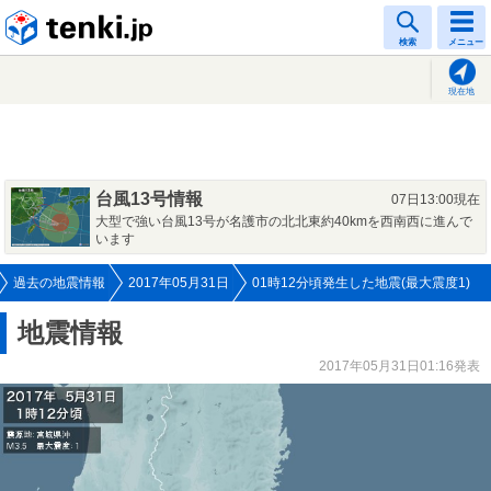
tenki.jp
検索
メニュー
現在地
台風13号情報
07日13:00現在
大型で強い台風13号が名護市の北北東約40kmを西南西に進んで
います
過去の地震情報
2017年05月31日
01時12分頃発生した地震(最大震度1)
地震情報
2017年05月31日01:16発表