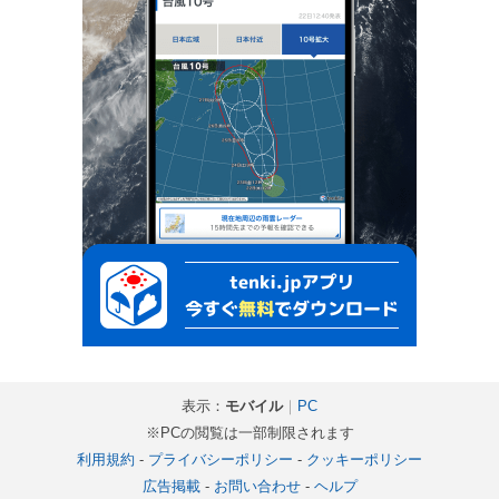
表示：
モバイル
｜
PC
※PCの閲覧は一部制限されます
利用規約
-
プライバシーポリシー
-
クッキーポリシー
広告掲載
-
お問い合わせ
-
ヘルプ