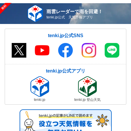
雨雲レーダーで雨を回避！
tenki.jp公式 天気予報アプリ
tenki.jp公式SNS
tenki.jp公式アプリ
tenki.jp
tenki.jp 登山天気