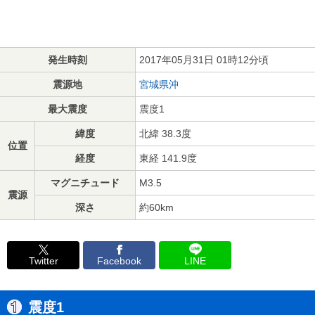
発生時刻
2017年05月31日 01時12分頃
震源地
宮城県沖
最大震度
震度1
緯度
北緯 38.3度
位置
経度
東経 141.9度
マグニチュード
M3.5
震源
深さ
約60km
Twitter
Facebook
LINE
震度1