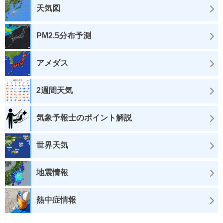
天気図
PM2.5分布予測
アメダス
2週間天気
気象予報士のポイント解説
世界天気
地震情報
熱中症情報