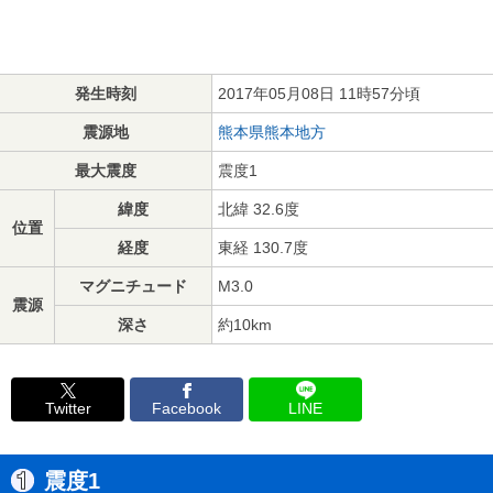
発生時刻
2017年05月08日 11時57分頃
震源地
熊本県熊本地方
最大震度
震度1
緯度
北緯 32.6度
位置
経度
東経 130.7度
マグニチュード
M3.0
震源
深さ
約10km
Twitter
Facebook
LINE
震度1