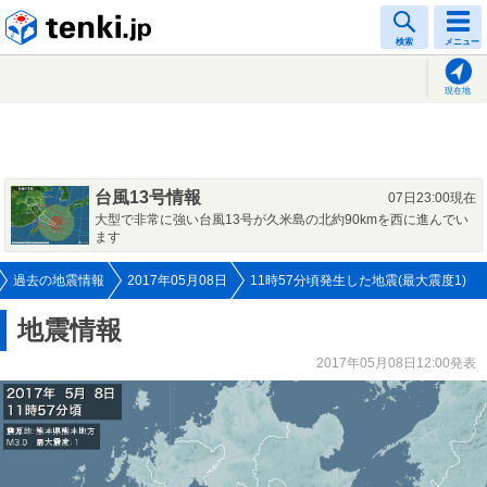
tenki.jp
検索
メニュー
現在地
台風13号情報
07日23:00現在
大型で非常に強い台風13号が久米島の北約90kmを西に進んでい
ます
過去の地震情報
2017年05月08日
11時57分頃発生した地震(最大震度1)
地震情報
2017年05月08日12:00発表