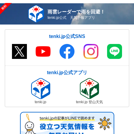
雨雲レーダーで雨を回避！
tenki.jp公式 天気予報アプリ
tenki.jp公式SNS
tenki.jp公式アプリ
tenki.jp
tenki.jp 登山天気