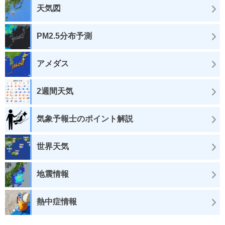
天気図
PM2.5分布予測
アメダス
2週間天気
気象予報士のポイント解説
世界天気
地震情報
熱中症情報