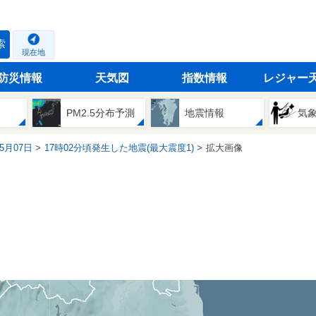
索
現在地
防災情報
天気図
指数情報
レジャー
PM2.5分布予測
地震情報
気
05月07日
17時02分頃発生した地震(最大震度1)
拡大画像