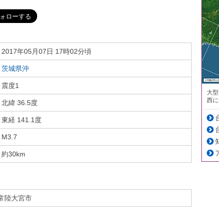
2017年05月07日 17時02分頃
茨城県沖
震度1
大型
西に
北緯 36.5度
東経 141.1度
M3.7
約30km
常陸大宮市