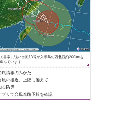
で非常に強い台風13号が久米島の西北西約200kmを
進んでいます
台風情報のみかた
台風の接近、上陸に備えて
知る防災
アプリで台風進路予報を確認