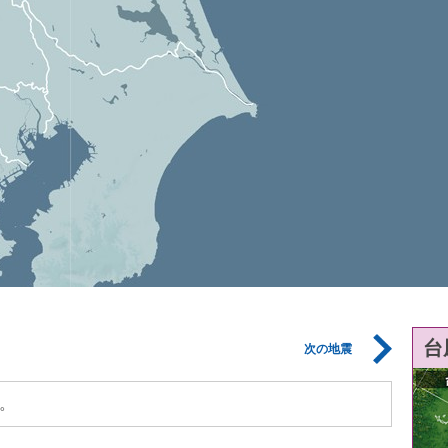
台
次の地震
。