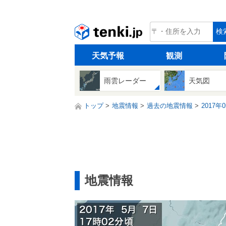
tenki.jp
検
天気予報
観測
雨雲レーダー
天気図
トップ
地震情報
過去の地震情報
2017年
地震情報