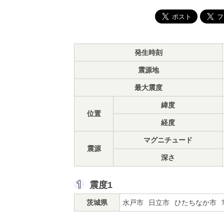
発生時刻
震源地
最大震度
緯度
位置
経度
マグニチュード
震源
深さ
震度1
茨城県
水戸市
日立市
ひたちなか市