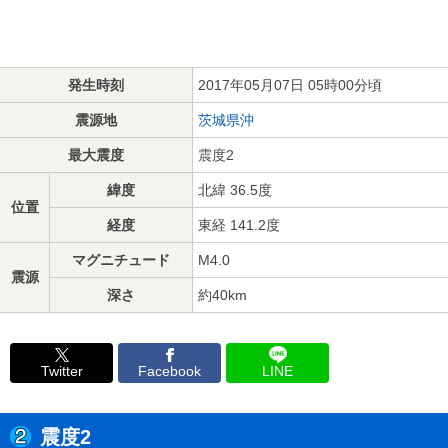
発生時刻
2017年05月07日 05時00分頃
震源地
茨城県沖
最大震度
震度2
緯度
北緯 36.5度
位置
経度
東経 141.2度
マグニチュード
M4.0
震源
深さ
約40km
Twitter
Facebook
LINE
震度2