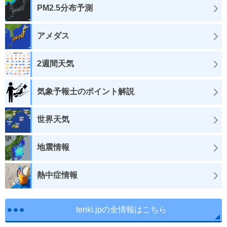
PM2.5分布予測
アメダス
2週間天気
気象予報士のポイント解説
世界天気
地震情報
熱中症情報
tenki.jpの全情報はこちら