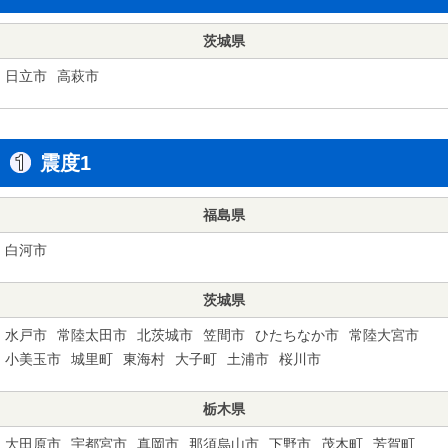
茨城県
日立市
高萩市
震度1
福島県
白河市
茨城県
水戸市
常陸太田市
北茨城市
笠間市
ひたちなか市
常陸大宮市
小美玉市
城里町
東海村
大子町
土浦市
桜川市
栃木県
大田原市
宇都宮市
真岡市
那須烏山市
下野市
茂木町
芳賀町