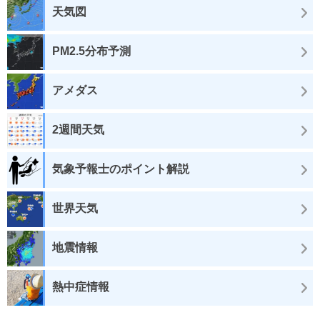
天気図
PM2.5分布予測
アメダス
2週間天気
気象予報士のポイント解説
世界天気
地震情報
熱中症情報