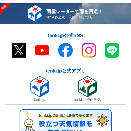
雨雲レーダーで雨を回避！
tenki.jp公式 天気予報アプリ
tenki.jp公式SNS
tenki.jp公式アプリ
tenki.jp
tenki.jp 登山天気