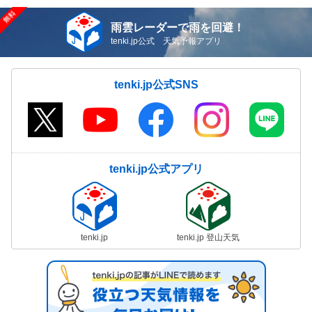
雨雲レーダーで雨を回避！
tenki.jp公式 天気予報アプリ
tenki.jp公式SNS
tenki.jp公式アプリ
tenki.jp
tenki.jp 登山天気