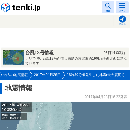
tenki.jp
検索
メニュー
現在地
台風13号情報
06日14:00現在
大型で強い台風13号が南大東島の東北東約190kmを西北西に進ん
でいます
過去の地震情報
2017年04月28日
16時30分頃発生した地震(最大震度1)
地震情報
2017年04月28日16:33発表