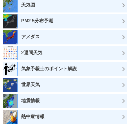
天気図
PM2.5分布予測
アメダス
2週間天気
気象予報士のポイント解説
世界天気
地震情報
熱中症情報