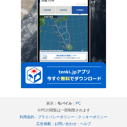
表示：
モバイル
｜
PC
※PCの閲覧は一部制限されます
利用規約
-
プライバシーポリシー
-
クッキーポリシー
広告掲載
-
お問い合わせ
-
ヘルプ