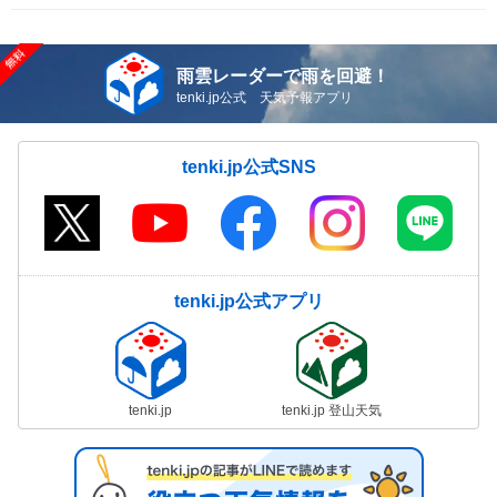
雨雲レーダーで雨を回避！
tenki.jp公式 天気予報アプリ
tenki.jp公式SNS
tenki.jp公式アプリ
tenki.jp
tenki.jp 登山天気