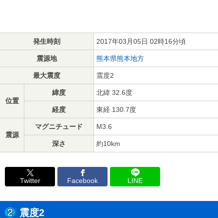
発生時刻
2017年03月05日 02時16分頃
震源地
熊本県熊本地方
最大震度
震度2
緯度
北緯 32.6度
位置
経度
東経 130.7度
マグニチュード
M3.6
震源
深さ
約10km
Twitter
Facebook
LINE
震度2