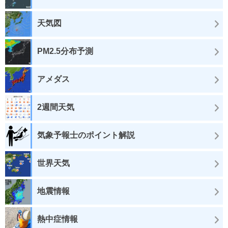
天気図
PM2.5分布予測
アメダス
2週間天気
気象予報士のポイント解説
世界天気
地震情報
熱中症情報