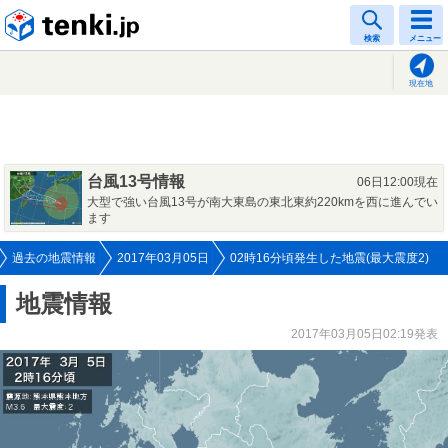
tenki.jp
検索
メニュー
現在地
台風13号情報
06日12:00現在
大型で強い台風13号が南大東島の東北東約220kmを西に進んでい
ます
過去の地震情報
2017年03月05日
02時16分頃発生した地震(最大震度2)
地震情報
2017年03月05日02:19発表