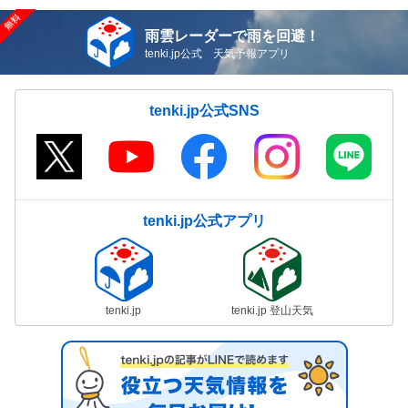
雨雲レーダーで雨を回避！
tenki.jp公式 天気予報アプリ
tenki.jp公式SNS
tenki.jp公式アプリ
tenki.jp
tenki.jp 登山天気