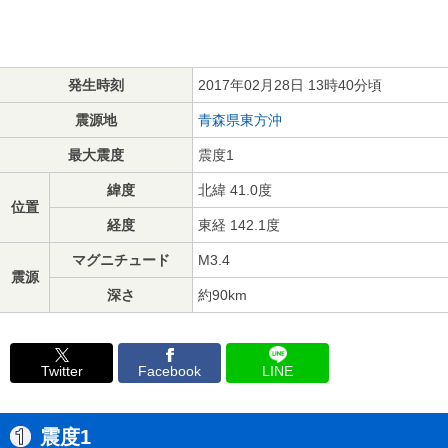
発生時刻
2017年02月28日 13時40分頃
震源地
青森県東方沖
最大震度
震度1
緯度
北緯 41.0度
位置
経度
東経 142.1度
マグニチュード
M3.4
震源
深さ
約90km
Twitter
Facebook
LINE
震度1