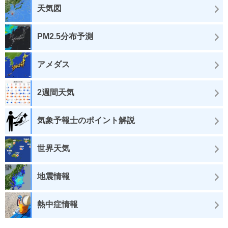
天気図
PM2.5分布予測
アメダス
2週間天気
気象予報士のポイント解説
世界天気
地震情報
熱中症情報