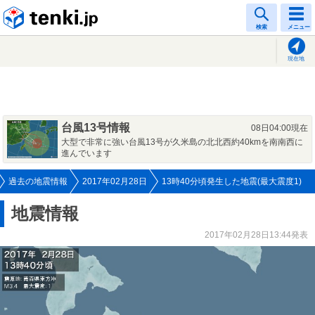
tenki.jp
検索
メニュー
現在地
台風13号情報
08日04:00現在
大型で非常に強い台風13号が久米島の北北西約40kmを南南西に
進んでいます
過去の地震情報
2017年02月28日
13時40分頃発生した地震(最大震度1)
地震情報
2017年02月28日13:44発表