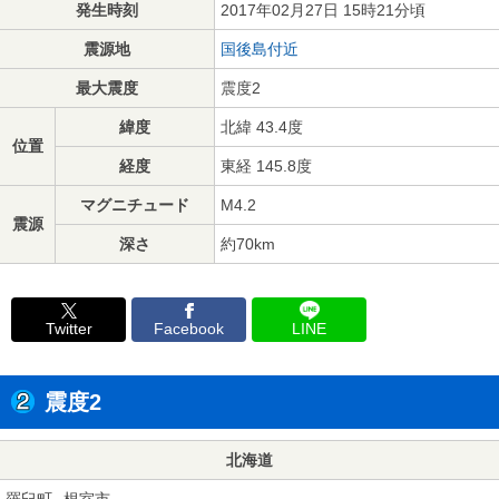
発生時刻
2017年02月27日 15時21分頃
震源地
国後島付近
最大震度
震度2
緯度
北緯 43.4度
位置
経度
東経 145.8度
マグニチュード
M4.2
震源
深さ
約70km
Twitter
Facebook
LINE
震度2
北海道
羅臼町
根室市