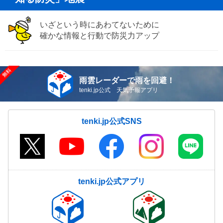
いざという時にあわてないために
確かな情報と行動で防災力アップ
雨雲レーダーで雨を回避！
tenki.jp公式 天気予報アプリ
tenki.jp公式SNS
tenki.jp公式アプリ