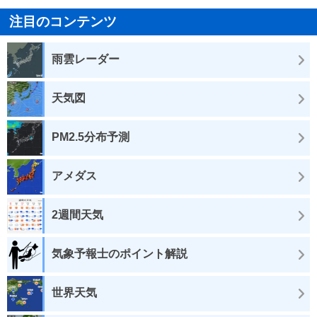
注目のコンテンツ
雨雲レーダー
天気図
PM2.5分布予測
アメダス
2週間天気
気象予報士のポイント解説
世界天気