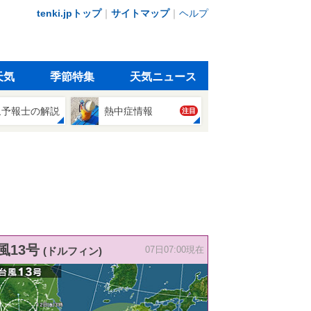
tenki.jpトップ
｜
サイトマップ
｜
ヘルプ
天気
季節特集
天気ニュース
象予報士の解説
熱中症情報
注目
風13号
(ドルフィン)
07日07:00現在