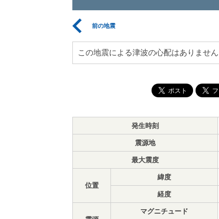
前の地震
この地震による津波の心配はありません
発生時刻
震源地
最大震度
緯度
位置
経度
マグニチュード