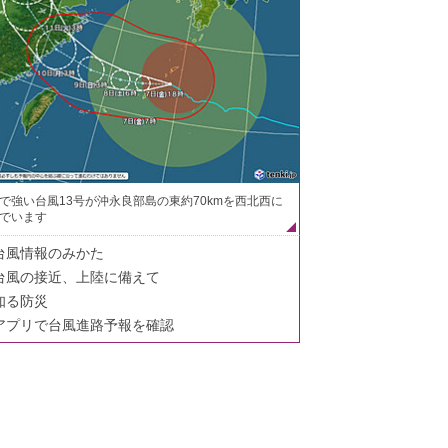
で強い台風13号が沖永良部島の東約70kmを西北西に
でいます
台風情報のみかた
台風の接近、上陸に備えて
知る防災
アプリで台風進路予報を確認