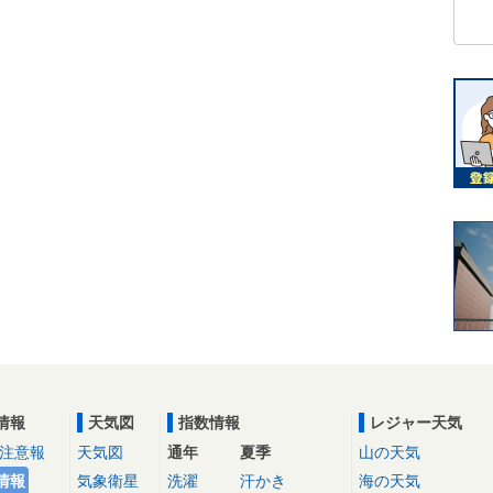
情報
天気図
指数情報
レジャー天気
注意報
天気図
通年
夏季
山の天気
情報
気象衛星
洗濯
汗かき
海の天気