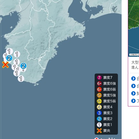
大型
進ん