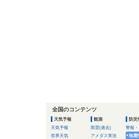
全国のコンテンツ
天気予報
観測
防災
天気予報
雨雲(過去)
警報・
世界天気
アメダス実況
地震