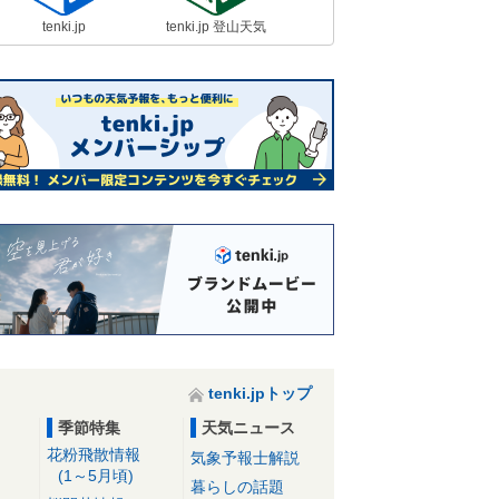
tenki.jp
tenki.jp 登山天気
tenki.jpトップ
季節特集
天気ニュース
花粉飛散情報
気象予報士解説
(1～5月頃)
暮らしの話題