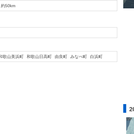
約50km
和歌山美浜町
和歌山日高町
由良町
みなべ町
白浜町
2