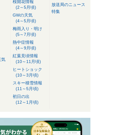
桜開花情報
放送局のニュース
(2～5月頃)
特集
GWの天気
(4～5月頃)
梅雨入り・明け
(5～7月頃)
熱中症情報
(4～9月頃)
紅葉見頃情報
天気
(10～11月頃)
ヒートショック
(10～3月頃)
スキー積雪情報
(11～5月頃)
初日の出
(12～1月頃)