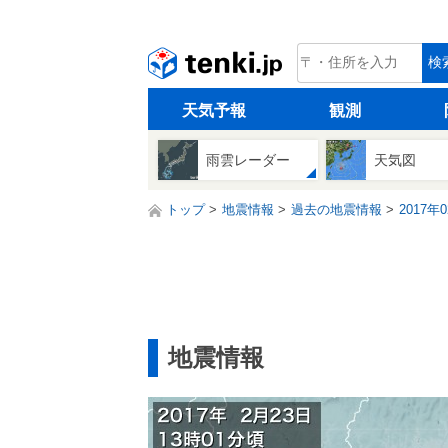
tenki.jp
検
天気予報
観測
雨雲レーダー
天気図
トップ
地震情報
過去の地震情報
2017年
地震情報