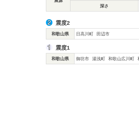
震源
深さ
震度2
和歌山県
日高川町
田辺市
震度1
和歌山県
御坊市
湯浅町
和歌山広川町