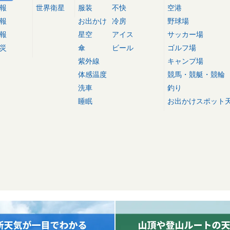
報
世界衛星
服装
不快
空港
報
お出かけ
冷房
野球場
報
星空
アイス
サッカー場
災
傘
ビール
ゴルフ場
紫外線
キャンプ場
体感温度
競馬・競艇・競輪
洗車
釣り
睡眠
お出かけスポット