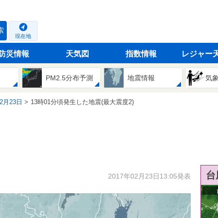
索
現在地
防災情報
天気図
指数情報
レジャー
PM2.5分布予測
地震情報
気
02月23日
13時01分頃発生した地震(最大震度2)
台
2017年02月23日13:05発表