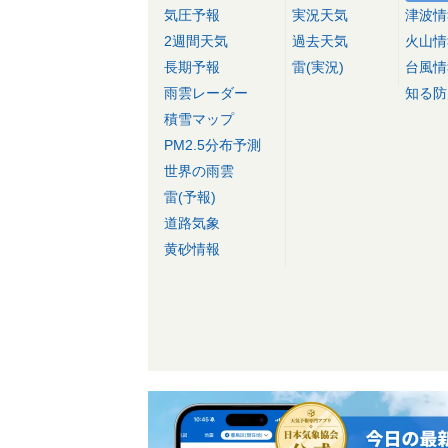
気圧予報
実況天気
津波情
2週間天気
過去天気
火山情
長期予報
雷(実況)
台風情
雨雲レーダー
知る防
積雪マップ
PM2.5分布予測
世界の雨雲
雷(予報)
道路気象
黄砂情報