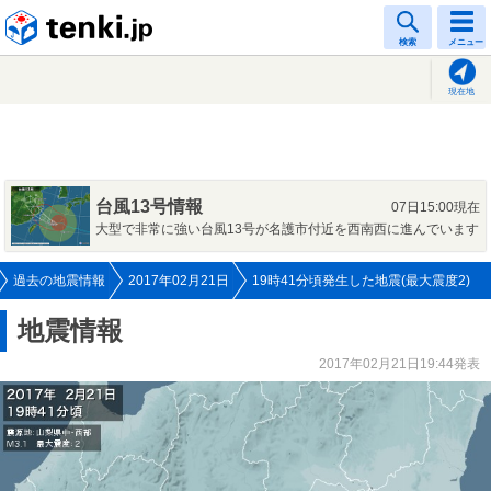
tenki.jp
検索
メニュー
現在地
台風13号情報
07日15:00現在
大型で非常に強い台風13号が名護市付近を西南西に進んでいます
過去の地震情報
2017年02月21日
19時41分頃発生した地震(最大震度2)
地震情報
2017年02月21日19:44発表