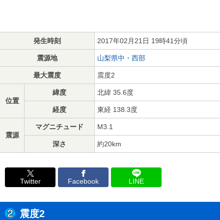
発生時刻
2017年02月21日 19時41分頃
震源地
山梨県中・西部
最大震度
震度2
緯度
北緯 35.6度
位置
経度
東経 138.3度
マグニチュード
M3.1
震源
深さ
約20km
Twitter
Facebook
LINE
震度2