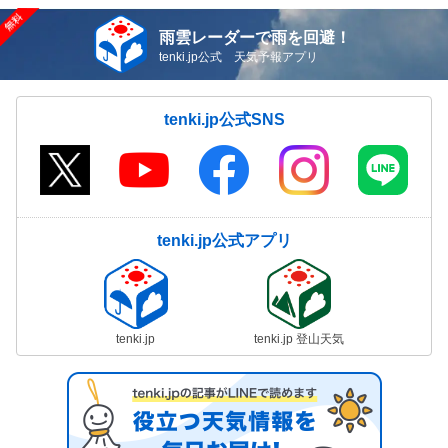
雨雲レーダーで雨を回避！
tenki.jp公式 天気予報アプリ
tenki.jp公式SNS
tenki.jp公式アプリ
tenki.jp
tenki.jp 登山天気