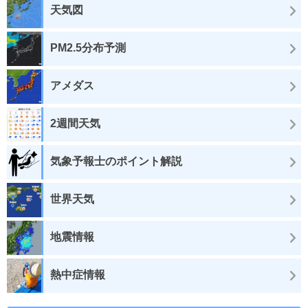
天気図
PM2.5分布予測
アメダス
2週間天気
気象予報士のポイント解説
世界天気
地震情報
熱中症情報