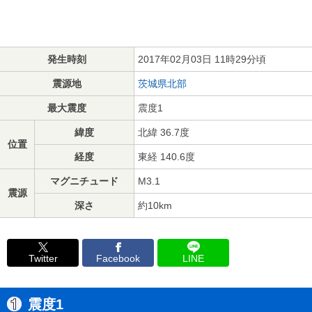
発生時刻
2017年02月03日 11時29分頃
震源地
茨城県北部
最大震度
震度1
緯度
北緯 36.7度
位置
経度
東経 140.6度
マグニチュード
M3.1
震源
深さ
約10km
Twitter
Facebook
LINE
震度1