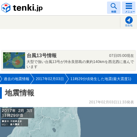
tenki.jp
検索
メニュー
現在地
台風13号情報
07日05:00現在
大型で強い台風13号が沖永良部島の東約140kmを西北西に進んで
います
過去の地震情報
2017年02月03日
11時29分頃発生した地震(最大震度1)
地震情報
2017年02月03日11:33発表