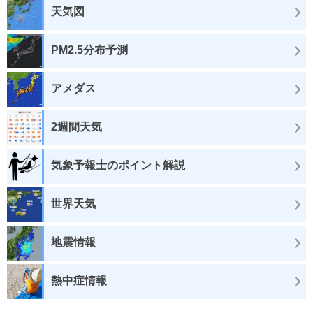
天気図
PM2.5分布予測
アメダス
2週間天気
気象予報士のポイント解説
世界天気
地震情報
熱中症情報