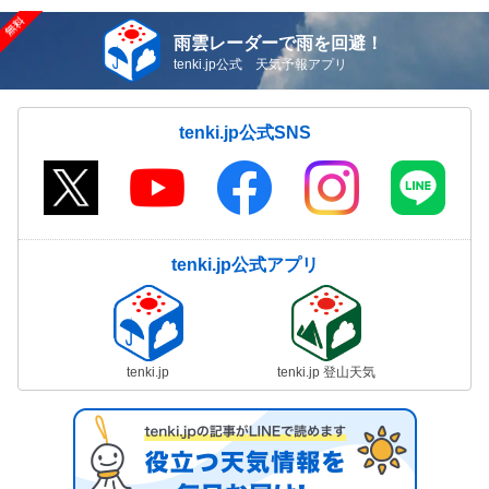
雨雲レーダーで雨を回避！
tenki.jp公式 天気予報アプリ
tenki.jp公式SNS
tenki.jp公式アプリ
tenki.jp
tenki.jp 登山天気