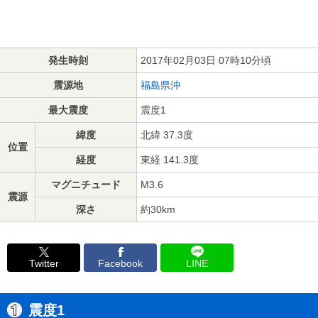
発生時刻
2017年02月03日 07時10分頃
震源地
福島県沖
最大震度
震度1
緯度
北緯 37.3度
位置
経度
東経 141.3度
マグニチュード
M3.6
震源
深さ
約30km
Twitter
Facebook
LINE
震度1