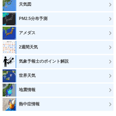
天気図
PM2.5分布予測
アメダス
2週間天気
気象予報士のポイント解説
世界天気
地震情報
熱中症情報