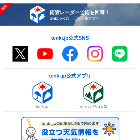
雨雲レーダーで雨を回避！
tenki.jp公式 天気予報アプリ
tenki.jp公式SNS
tenki.jp公式アプリ
tenki.jp
tenki.jp 登山天気