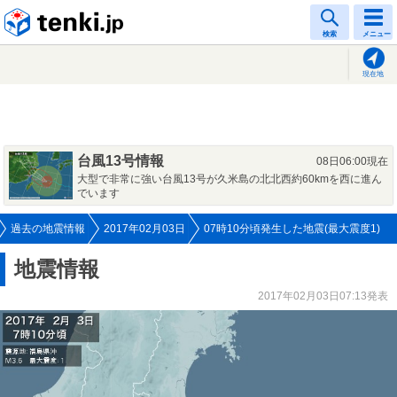
tenki.jp
検索
メニュー
現在地
台風13号情報
08日06:00現在
大型で非常に強い台風13号が久米島の北北西約60kmを西に進ん
でいます
過去の地震情報
2017年02月03日
07時10分頃発生した地震(最大震度1)
地震情報
2017年02月03日07:13発表