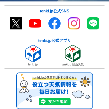
tenki.jp公式SNS
tenki.jp公式アプリ
tenki.jp
tenki.jp 登山天気