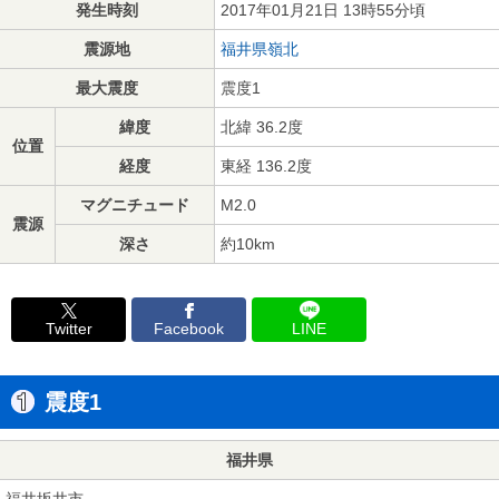
発生時刻
2017年01月21日 13時55分頃
震源地
福井県嶺北
最大震度
震度1
緯度
北緯 36.2度
位置
経度
東経 136.2度
マグニチュード
M2.0
震源
深さ
約10km
Twitter
Facebook
LINE
震度1
福井県
福井坂井市