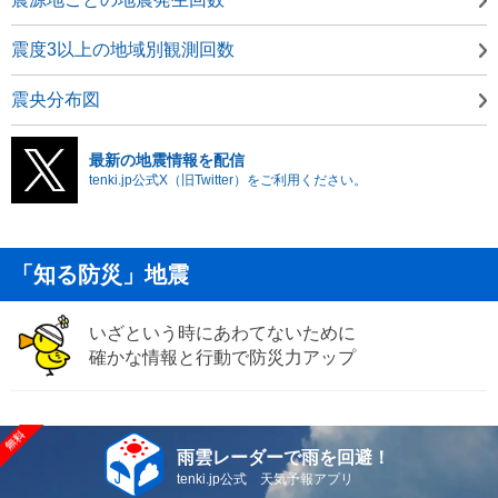
震度3以上の地域別観測回数
震央分布図
最新の地震情報を配信
tenki.jp公式X（旧Twitter）をご利用ください。
「知る防災」地震
いざという時にあわてないために
確かな情報と行動で防災力アップ
雨雲レーダーで雨を回避！
tenki.jp公式 天気予報アプリ